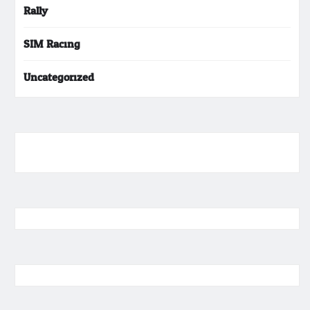
Rally
SIM Racing
Uncategorized
ihokibet
Togel Online
Evohoki