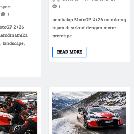
0
rsport
0
pembalap MotoGP 2026 menikung
MotoGP 2026
tajam di sirkuit dengan motor
aerodinamika
prototipe
, landscape,
READ MORE