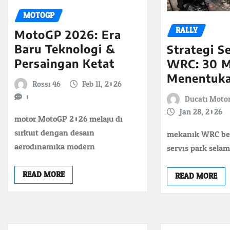
MOTOGP
RALLY
MotoGP 2026: Era
Baru Teknologi &
Strategi S
Persaingan Ketat
WRC: 30 M
Menentuka
Rossi 46
Feb 11, 2026
0
Ducati Moto
Jan 28, 2026
motor MotoGP 2026 melaju di
sirkuit dengan desain
mekanik WRC bek
aerodinamika modern
servis park selam
READ MORE
READ MORE