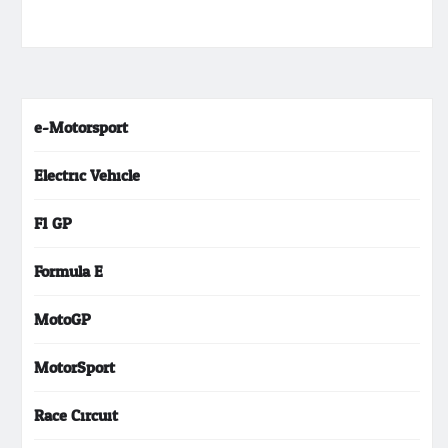
e-Motorsport
Electric Vehicle
F1 GP
Formula E
MotoGP
MotorSport
Race Circuit