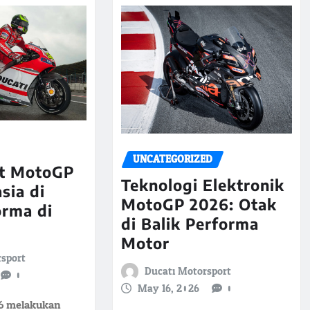
UNCATEGORIZED
it MotoGP
Teknologi Elektronik
sia di
MotoGP 2026: Otak
orma di
di Balik Performa
Motor
rsport
Ducati Motorsport
0
May 16, 2026
0
6 melakukan