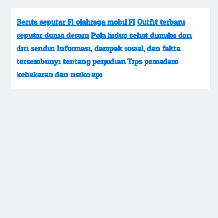
Berita seputar F1 olahraga mobil F1
Outfit terbaru
seputar dunia desain
Pola hidup sehat dimulai dari
diri sendiri
Informasi, dampak sosial, dan fakta
tersembunyi tentang perjudian
Tips pemadam
kebakaran dan risiko api