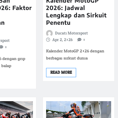
Kalender MotoGP
 Ban
2026: Jadwal
26: Faktor
Lengkap dan Sirkuit
Penentu
an
Ducati Motorsport
Apr 2, 2026
0
rsport
0
Kalender MotoGP 2026 dengan
berbagai sirkuit dunia
 dengan grip
n balap
READ MORE