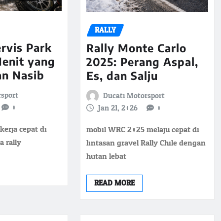
RALLY
ervis Park
Rally Monte Carlo
enit yang
2025: Perang Aspal,
n Nasib
Es, dan Salju
rsport
Ducati Motorsport
0
Jan 21, 2026
0
erja cepat di
mobil WRC 2025 melaju cepat di
a rally
lintasan gravel Rally Chile dengan
hutan lebat
READ MORE