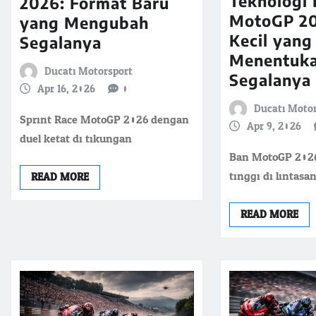
Teknologi
2026: Format Baru
MotoGP 20
yang Mengubah
Kecil yang
Segalanya
Menentuk
Ducati Motorsport
Segalanya
Apr 16, 2026
0
Ducati Moto
Sprint Race MotoGP 2026 dengan
Apr 9, 2026
duel ketat di tikungan
Ban MotoGP 2026
tinggi di lintasa
READ MORE
READ MORE