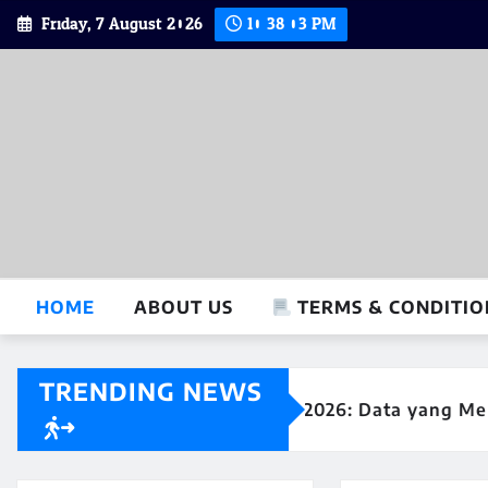
Skip
Friday, 7 August 2026
10:38:04 PM
to
content
HOME
ABOUT US
TERMS & CONDITIO
TRENDING NEWS
Telemetri MotoGP 2026: Data yang Menentukan K