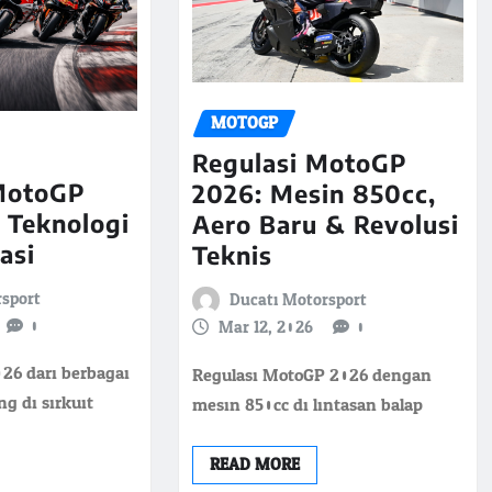
MOTOGP
Regulasi MotoGP
MotoGP
2026: Mesin 850cc,
 Teknologi
Aero Baru & Revolusi
asi
Teknis
rsport
Ducati Motorsport
0
Mar 12, 2026
0
26 dari berbagai
Regulasi MotoGP 2026 dengan
g di sirkuit
mesin 850cc di lintasan balap
READ MORE