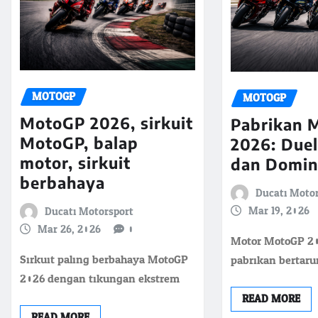
MOTOGP
MOTOGP
MotoGP 2026, sirkuit
Pabrikan 
MotoGP, balap
2026: Duel
motor, sirkuit
dan Domin
berbahaya
Ducati Moto
Mar 19, 2026
Ducati Motorsport
Mar 26, 2026
0
Motor MotoGP 20
Sirkuit paling berbahaya MotoGP
pabrikan bertarun
2026 dengan tikungan ekstrem
READ MORE
READ MORE