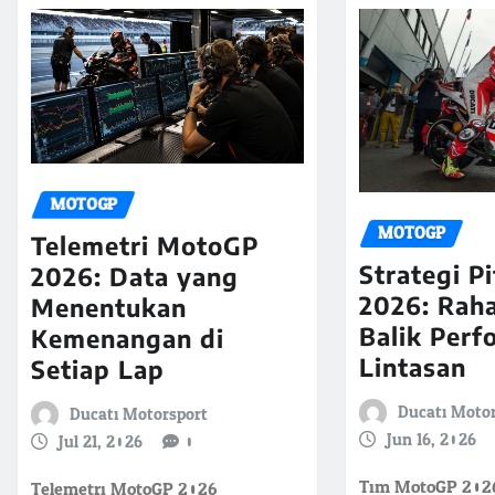
MOTOGP
MOTOGP
Telemetri MotoGP
Strategi P
2026: Data yang
2026: Raha
Menentukan
Balik Perf
Kemenangan di
Lintasan
Setiap Lap
Ducati Moto
Ducati Motorsport
Jun 16, 2026
Jul 21, 2026
0
Tim MotoGP 202
Telemetri MotoGP 2026