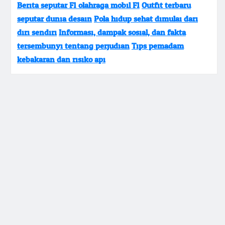
Berita seputar F1 olahraga mobil F1
Outfit terbaru
seputar dunia desain
Pola hidup sehat dimulai dari
diri sendiri
Informasi, dampak sosial, dan fakta
tersembunyi tentang perjudian
Tips pemadam
kebakaran dan risiko api