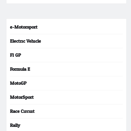
e-Motorsport
Electric Vehicle
F1 GP
Formula E
MotoGP
MotorSport
Race Circuit
Rally