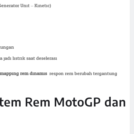
nerator Unit – Kinetic)
ikungan
di listrik saat deselerasi
mapping rem dinamis
: respon rem berubah tergantung
stem Rem MotoGP dan