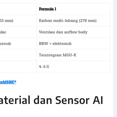
Formula 1
355 mm)
Karbon multi-lubang (278 mm)
ular
Ventilasi dan airflow body
 penuh
BBW + elektronik
Terintegrasi MGU-K
4–6 G
orldSBK?
terial dan Sensor AI