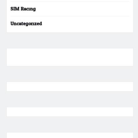
SIM Racing
Uncategorized
ihokibet
Togel Online
Evohoki