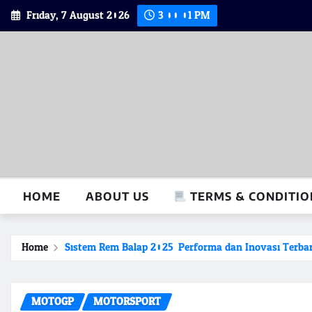
Skip
Friday, 7 August 2026
3:00:02 PM
to
content
HOME
ABOUT US
TERMS & CONDITIO
Home
Sistem Rem Balap 2025: Performa dan Inovasi Terba
MOTOGP
MOTORSPORT