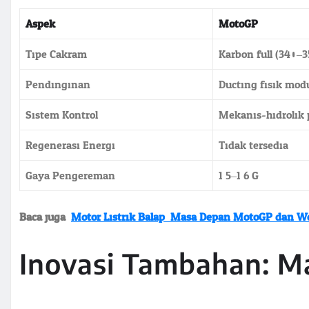
Aspek
MotoGP
Tipe Cakram
Karbon full (340–
Pendinginan
Ducting fisik mod
Sistem Kontrol
Mekanis-hidrolik
Regenerasi Energi
Tidak tersedia
Gaya Pengereman
1.5–1.6 G
Baca juga:
Motor Listrik Balap: Masa Depan MotoGP dan W
Inovasi Tambahan: Ma