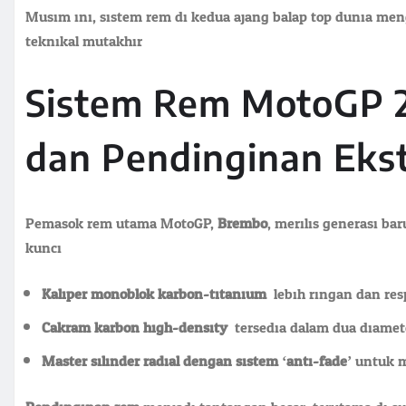
Musim ini, sistem rem di kedua ajang balap top dunia me
teknikal mutakhir.
Sistem Rem MotoGP 
dan Pendinginan Eks
Pemasok rem utama MotoGP,
Brembo
, merilis generasi b
kunci:
Kaliper monoblok karbon-titanium
: lebih ringan dan res
Cakram karbon high-density
: tersedia dalam dua diame
Master silinder radial dengan sistem ‘anti-fade’
untuk m