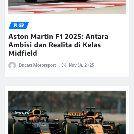
F1 GP
Aston Martin F1 2025: Antara
Ambisi dan Realita di Kelas
Midfield
Ducati Motorsport
Nov 14, 2025