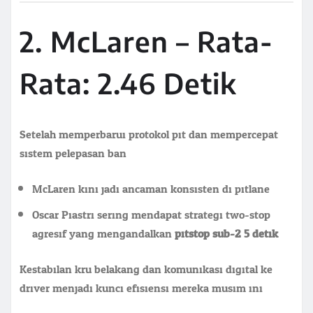
2. McLaren – Rata-
Rata: 2.46 Detik
Setelah memperbarui protokol pit dan mempercepat
sistem pelepasan ban:
McLaren kini jadi ancaman konsisten di pitlane
Oscar Piastri sering mendapat strategi two-stop
agresif yang mengandalkan
pitstop sub-2.5 detik
Kestabilan kru belakang dan komunikasi digital ke
driver menjadi kunci efisiensi mereka musim ini.