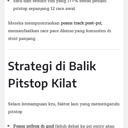
Satu dari sedikit tim yang 100% bebas penalti
pitstop sepanjang 12 race awal
Mereka memprioritaskan
posisi track post-pit
,
memanfaatkan race pace Alonso yang konsisten di
stint panjang.
Strategi di Balik
Pitstop Kilat
Selain kemampuan kru, faktor lain yang memengaruhi
pitstop:
Posisi pitbox di grid
(lebih dekat ke pit entry atau