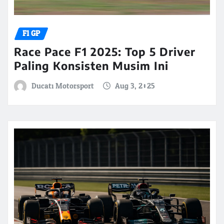
F1 GP
Race Pace F1 2025: Top 5 Driver
Paling Konsisten Musim Ini
Ducati Motorsport
Aug 3, 2025