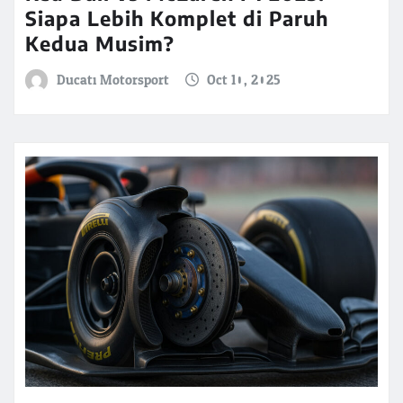
Siapa Lebih Komplet di Paruh
Kedua Musim?
Ducati Motorsport
Oct 10, 2025