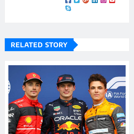
RELATED STORY