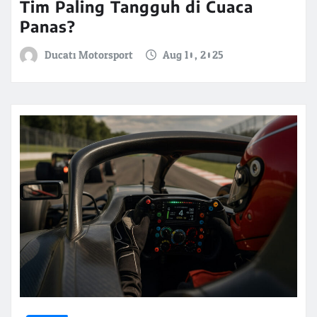
Tim Paling Tangguh di Cuaca
Panas?
Ducati Motorsport
Aug 10, 2025