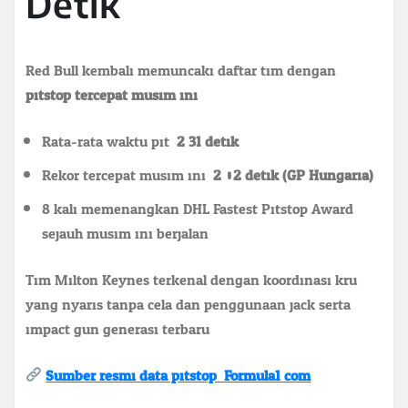
Detik
Red Bull kembali memuncaki daftar tim dengan
pitstop tercepat musim ini
:
Rata-rata waktu pit:
2.31 detik
Rekor tercepat musim ini:
2.02 detik (GP Hungaria)
8 kali memenangkan DHL Fastest Pitstop Award
sejauh musim ini berjalan
Tim Milton Keynes terkenal dengan koordinasi kru
yang nyaris tanpa cela dan penggunaan jack serta
impact gun generasi terbaru.
Sumber resmi data pitstop: Formula1.com