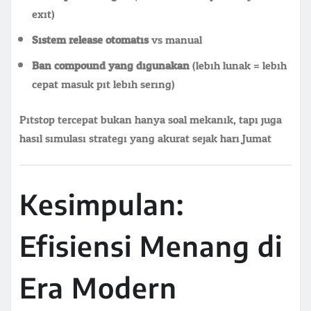
exit)
Sistem release otomatis
vs manual
Ban compound yang digunakan
(lebih lunak = lebih
cepat masuk pit lebih sering)
Pitstop tercepat bukan hanya soal mekanik, tapi juga
hasil simulasi strategi yang akurat sejak hari Jumat.
Kesimpulan:
Efisiensi Menang di
Era Modern