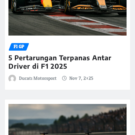
F1 GP
5 Pertarungan Terpanas Antar
Driver di F1 2025
Ducati Motorsport
Nov 7, 2025