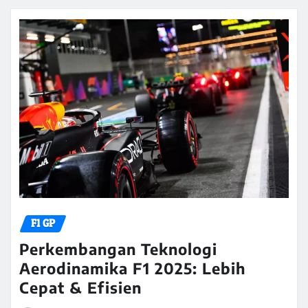
F1 GP
Perkembangan Teknologi
Aerodinamika F1 2025: Lebih
Cepat & Efisien