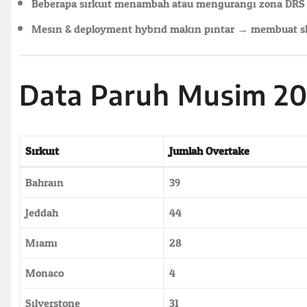
Beberapa sirkuit menambah atau mengurangi zona DRS 
Mesin & deployment hybrid makin pintar → membuat sli
Data Paruh Musim 2
Sirkuit
Jumlah Overtake
Bahrain
39
Jeddah
44
Miami
28
Monaco
4
Silverstone
31