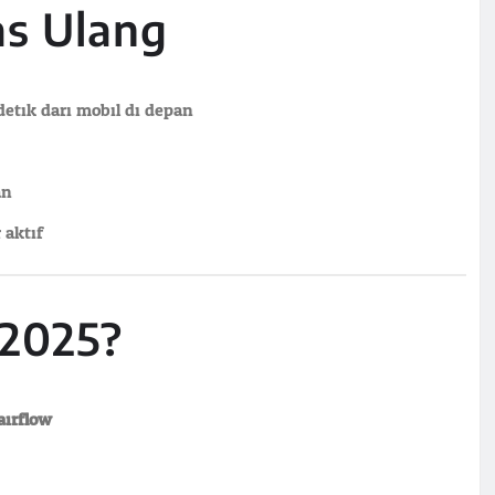
as Ulang
detik dari mobil di depan
an
 aktif
 2025?
airflow