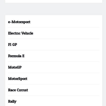
e-Motorsport
Electric Vehicle
F1 GP
Formula E
MotoGP
MotorSport
Race Circuit
Rally