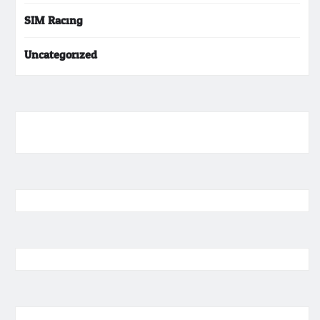
SIM Racing
Uncategorized
ihokibet
Togel Online
Evohoki