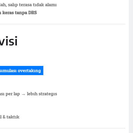
ah, salip terasa tidak alami
n keras tanpa DRS
visi
simulasi overtaking
si per lap → lebih strategis
 & taktik