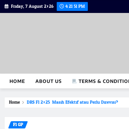
Skip
Friday, 7 August 2026
4:21:52 PM
to
content
HOME
ABOUT US
TERMS & CONDITIO
Home
DRS F1 2025: Masih Efektif atau Perlu Direvisi?
F1 GP