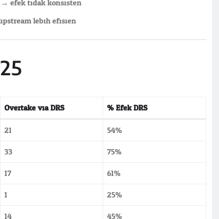
→ efek tidak konsisten
pstream lebih efisien
025
Overtake via DRS
% Efek DRS
21
54%
33
75%
17
61%
1
25%
14
45%