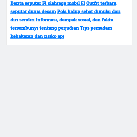
Berita seputar F1 olahraga mobil F1
Outfit terbaru
seputar dunia desain
Pola hidup sehat dimulai dari
diri sendiri
Informasi, dampak sosial, dan fakta
tersembunyi tentang perjudian
Tips pemadam
kebakaran dan risiko api