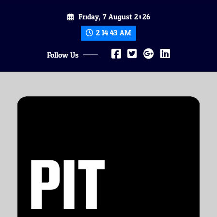
Skip
Friday, 7 August 2026
to
content
2:14:45 AM
Follow Us