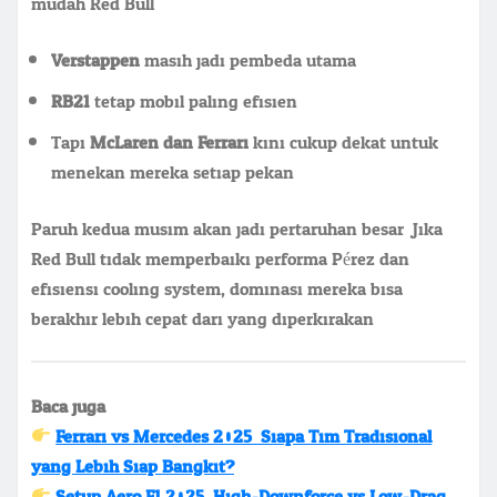
mudah Red Bull.
Verstappen
masih jadi pembeda utama
RB21
tetap mobil paling efisien
Tapi
McLaren dan Ferrari
kini cukup dekat untuk
menekan mereka setiap pekan
Paruh kedua musim akan jadi pertaruhan besar. Jika
Red Bull tidak memperbaiki performa Pérez dan
efisiensi cooling system, dominasi mereka bisa
berakhir lebih cepat dari yang diperkirakan.
Baca juga:
Ferrari vs Mercedes 2025: Siapa Tim Tradisional
yang Lebih Siap Bangkit?
Setup Aero F1 2025: High-Downforce vs Low-Drag,