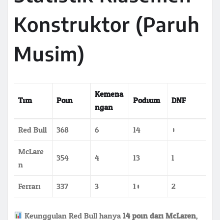
Konstruktor (Paruh
Musim)
Kemena
Tim
Poin
Podium
DNF
ngan
Red Bull
368
6
14
0
McLare
354
4
13
1
n
Ferrari
337
3
10
2
Keunggulan Red Bull hanya
14 poin dari McLaren
,