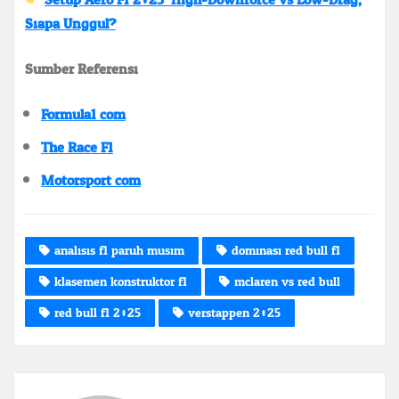
Siapa Unggul?
Sumber Referensi:
Formula1.com
The Race F1
Motorsport.com
analisis f1 paruh musim
dominasi red bull f1
klasemen konstruktor f1
mclaren vs red bull
red bull f1 2025
verstappen 2025