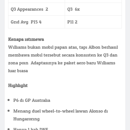
Q3 Appearances: 2
Q3: 6x
Grid Avg: P15.4
P11.2
Kenapa istimewa:
Williams bukan mobil papan atas, tapi Albon berhasil
membawa mobil tersebut secara konsisten ke Q3 dan
zona poin. Adaptasinya ke paket aero baru Williams
luar biasa.
Highlight:
P6 di GP Australia
Menang duel wheel-to-wheel lawan Alonso di
Hungaroring
Hanya 1 kali DNF