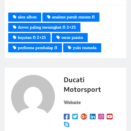
alex albon
analisis paruh musim f1
driver paling meningkat f1 2025
kejutan f1 2025
oscar piastri
performa pembalap f1
yuki tsunoda
Ducati
Motorsport
Website: