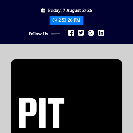
Skip
Friday, 7 August 2026
to
content
2:53:28 PM
Follow Us