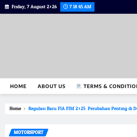
Skip
Friday, 7 August 2026
7:18:46 AM
to
content
HOME
ABOUT US
TERMS & CONDITIO
Home
Regulasi Baru FIA FIM 2025: Perubahan Penting di D
MOTORSPORT