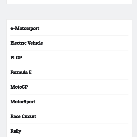
e-Motorsport
Electric Vehicle
F1 GP
Formula E
MotoGP
MotorSport
Race Circuit
Rally