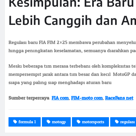
Kesimpulan: Era Baru
Lebih Canggih dan A
Regulasi baru FIA FIM 2025 membawa perubahan menyeluruh 
hingga peningkatan keselamatan, semuanya diarahkan pada
Meski beberapa tim merasa terbebani oleh kompleksitas t
mempersempit jarak antara tim besar dan kecil. MotoGP da
siapa yang paling siap menghadapi aturan baru.
Sumber terpercaya:
FIA.com
,
FIM-moto.com
,
RaceFans.net
formula 1
motogp
motorsports
regulasi