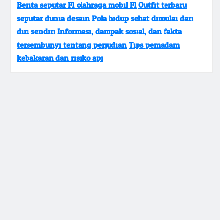
Berita seputar F1 olahraga mobil F1
Outfit terbaru
seputar dunia desain
Pola hidup sehat dimulai dari
diri sendiri
Informasi, dampak sosial, dan fakta
tersembunyi tentang perjudian
Tips pemadam
kebakaran dan risiko api