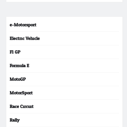
e-Motorsport
Electric Vehicle
F1 GP
Formula E
MotoGP
MotorSport
Race Circuit
Rally