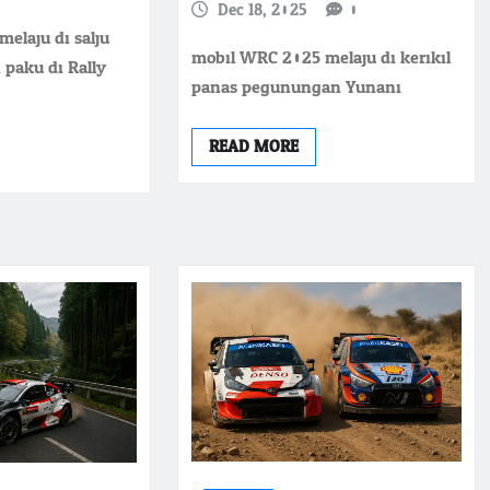
Dec 18, 2025
0
elaju di salju
mobil WRC 2025 melaju di kerikil
 paku di Rally
panas pegunungan Yunani
READ MORE