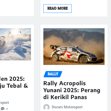
READ MORE
RALLY
den 2025:
Rally Acropolis
lju Tebal &
Yunani 2025: Perang
di Kerikil Panas
rsport
Ducati Motorsport
0