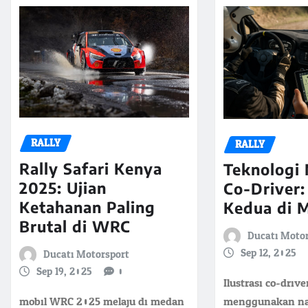
RALLY
RALLY
Rally Safari Kenya
Teknologi 
2025: Ujian
Co-Driver:
Ketahanan Paling
Kedua di M
Brutal di WRC
Ducati Moto
Sep 12, 2025
Ducati Motorsport
Sep 19, 2025
0
Ilustrasi co-driver
mobil WRC 2025 melaju di medan
menggunakan navi