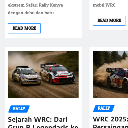
ekstrem Safari Rally Kenya
mobil WRC
dengan debu dan batu
READ MORE
READ MORE
RALLY
RALLY
WRC 2025
Sejarah WRC: Dari
Persaingan
Grup B Legendaris ke