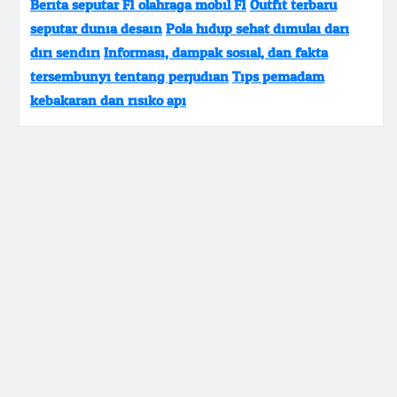
Berita seputar F1 olahraga mobil F1
Outfit terbaru
seputar dunia desain
Pola hidup sehat dimulai dari
diri sendiri
Informasi, dampak sosial, dan fakta
tersembunyi tentang perjudian
Tips pemadam
kebakaran dan risiko api