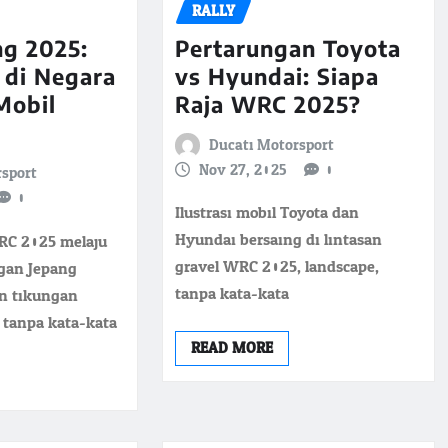
RALLY
Pertarungan Toyota
ng 2025:
vs Hyundai: Siapa
 di Negara
Raja WRC 2025?
Mobil
Ducati Motorsport
Nov 27, 2025
0
rsport
0
Ilustrasi mobil Toyota dan
Hyundai bersaing di lintasan
WRC 2025 melaju
gravel WRC 2025, landscape,
ngan Jepang
tanpa kata-kata
n tikungan
, tanpa kata-kata
READ MORE