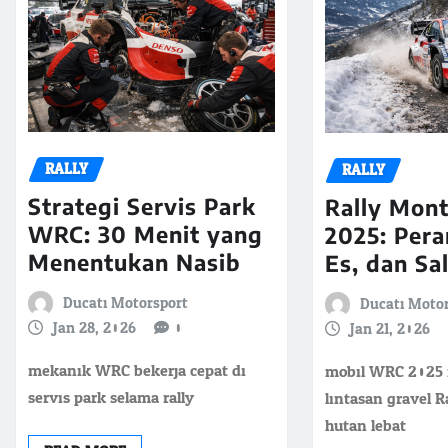
RALLY
RALLY
Strategi Servis Park
Rally Mont
WRC: 30 Menit yang
2025: Pera
Menentukan Nasib
Es, dan Sa
Ducati Motorsport
Ducati Moto
Jan 28, 2026
0
Jan 21, 2026
mekanik WRC bekerja cepat di
mobil WRC 2025 m
servis park selama rally
lintasan gravel R
hutan lebat