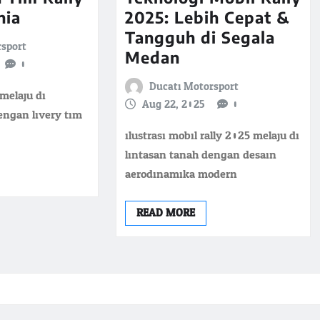
nia
2025: Lebih Cepat &
Tangguh di Segala
rsport
Medan
0
Ducati Motorsport
melaju di
Aug 22, 2025
0
engan livery tim
ilustrasi mobil rally 2025 melaju di
lintasan tanah dengan desain
aerodinamika modern
READ MORE