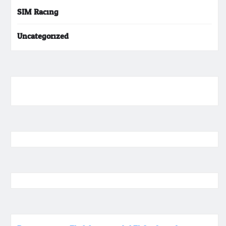
SIM Racing
Uncategorized
ihokibet
Togel Online
Evohoki