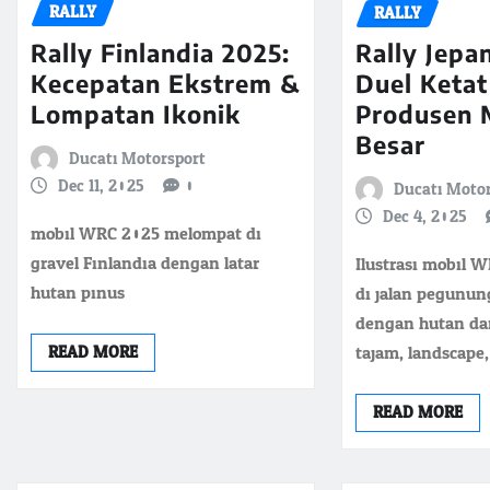
RALLY
RALLY
Rally Finlandia 2025:
Rally Jepa
Kecepatan Ekstrem &
Duel Ketat
Lompatan Ikonik
Produsen 
Besar
Ducati Motorsport
Dec 11, 2025
0
Ducati Moto
Dec 4, 2025
mobil WRC 2025 melompat di
gravel Finlandia dengan latar
Ilustrasi mobil 
hutan pinus
di jalan pegunu
dengan hutan da
tajam, landscape
READ MORE
READ MORE