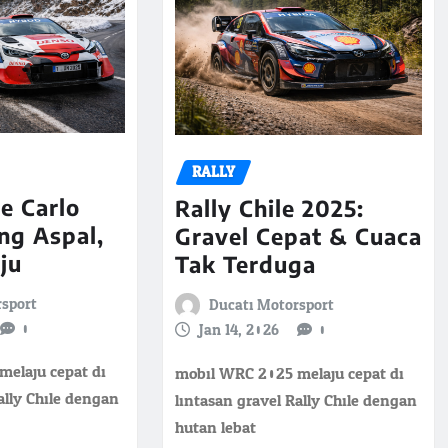
RALLY
e Carlo
Rally Chile 2025:
ng Aspal,
Gravel Cepat & Cuaca
lju
Tak Terduga
rsport
Ducati Motorsport
0
Jan 14, 2026
0
elaju cepat di
mobil WRC 2025 melaju cepat di
ally Chile dengan
lintasan gravel Rally Chile dengan
hutan lebat