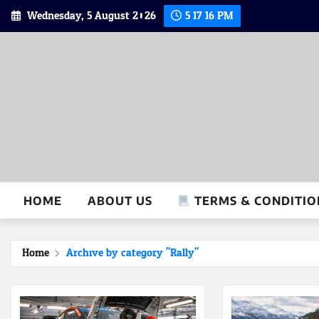
Skip
Wednesday, 5 August 2026
5:17:17 PM
to
content
HOME
ABOUT US
TERMS & CONDITIO
Home
Archive by category "Rally"