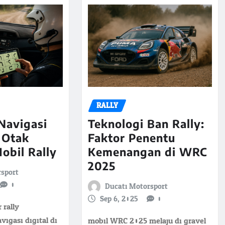
RALLY
Navigasi
Teknologi Ban Rally:
 Otak
Faktor Penentu
obil Rally
Kemenangan di WRC
2025
rsport
0
Ducati Motorsport
Sep 6, 2025
0
 rally
gasi digital di
mobil WRC 2025 melaju di gravel