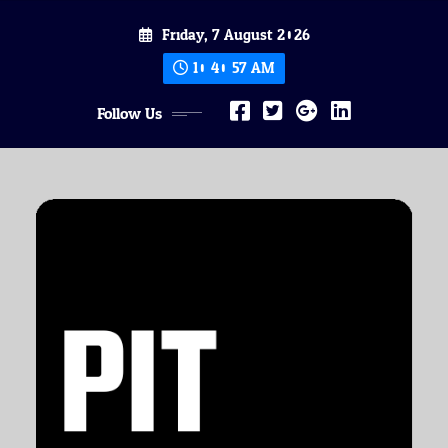
Skip
Friday, 7 August 2026
to
content
10:40:59 AM
Follow Us