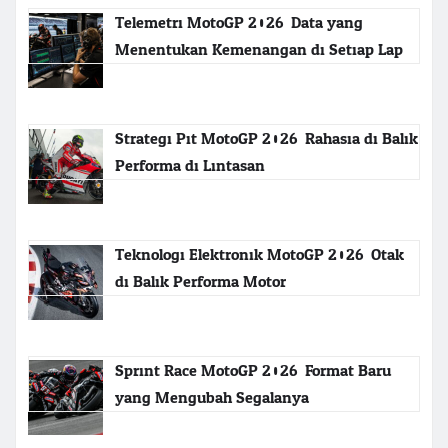
Telemetri MotoGP 2026: Data yang
Menentukan Kemenangan di Setiap Lap
Strategi Pit MotoGP 2026: Rahasia di Balik
Performa di Lintasan
Teknologi Elektronik MotoGP 2026: Otak
di Balik Performa Motor
Sprint Race MotoGP 2026: Format Baru
yang Mengubah Segalanya