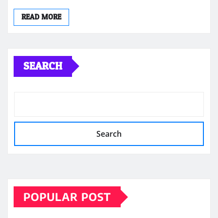
READ MORE
SEARCH
Search
POPULAR POST