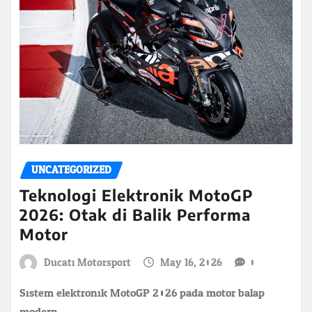
UNCATEGORIZED
Teknologi Elektronik MotoGP
2026: Otak di Balik Performa
Motor
Ducati Motorsport
May 16, 2026
0
Sistem elektronik MotoGP 2026 pada motor balap
modern