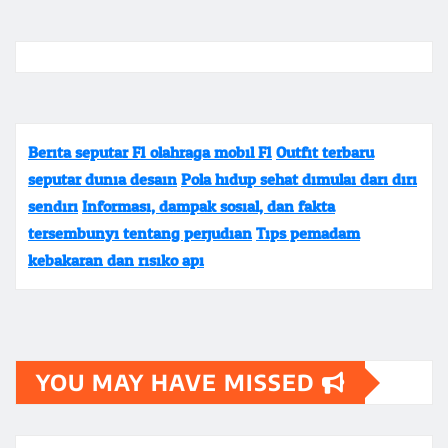
Berita seputar F1 olahraga mobil F1
Outfit terbaru
seputar dunia desain
Pola hidup sehat dimulai dari diri
sendiri
Informasi, dampak sosial, dan fakta
tersembunyi tentang perjudian
Tips pemadam
kebakaran dan risiko api
YOU MAY HAVE MISSED