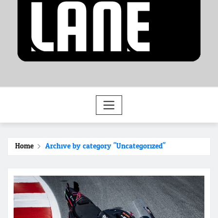
Home
Archive by category "Uncategorized"