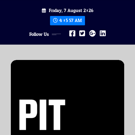
Skip
Friday, 7 August 2026
to
content
4:05:59 AM
Follow Us