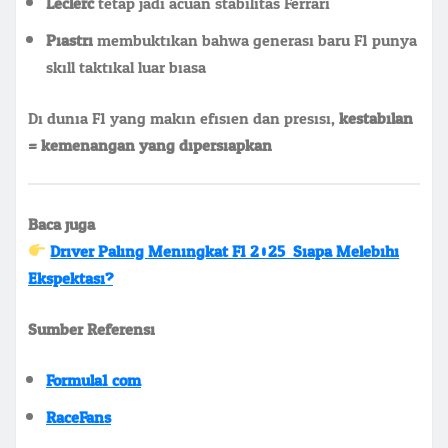
Leclerc
tetap jadi acuan stabilitas Ferrari
Piastri
membuktikan bahwa generasi baru F1 punya
skill taktikal luar biasa
Di dunia F1 yang makin efisien dan presisi,
kestabilan
= kemenangan yang dipersiapkan.
Baca juga:
Driver Paling Meningkat F1 2025: Siapa Melebihi
Ekspektasi?
Sumber Referensi:
Formula1.com
RaceFans