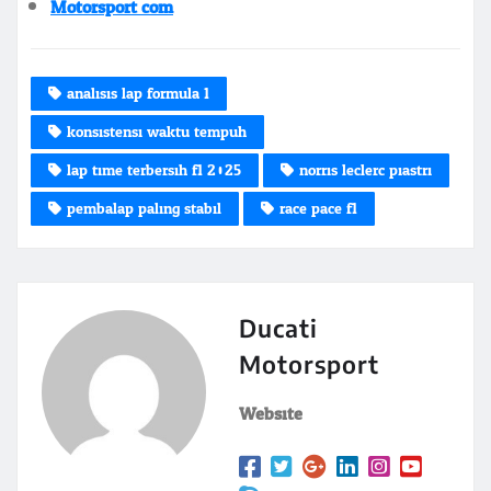
Motorsport.com
analisis lap formula 1
konsistensi waktu tempuh
lap time terbersih f1 2025
norris leclerc piastri
pembalap paling stabil
race pace f1
Ducati
Motorsport
Website: