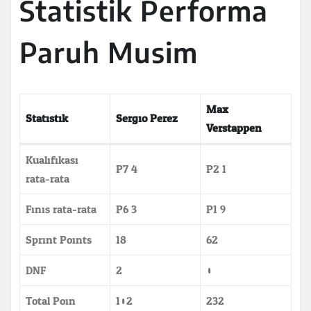
Statistik Performa
Paruh Musim
Max
Statistik
Sergio Perez
Verstappen
Kualifikasi
P7.4
P2.1
rata-rata
Finis rata-rata
P6.3
P1.9
Sprint Points
18
62
DNF
2
0
Total Poin
102
232