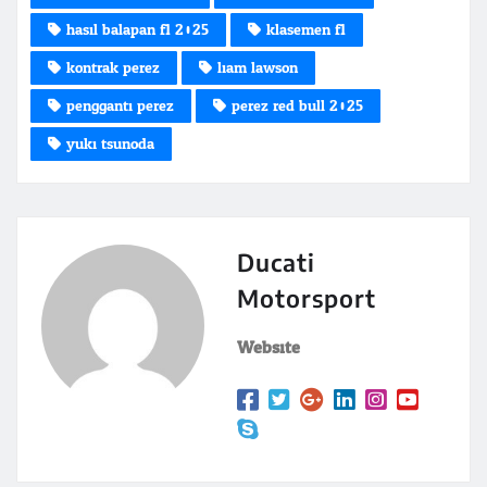
hasil balapan f1 2025
klasemen f1
kontrak perez
liam lawson
pengganti perez
perez red bull 2025
yuki tsunoda
Ducati
Motorsport
Website: