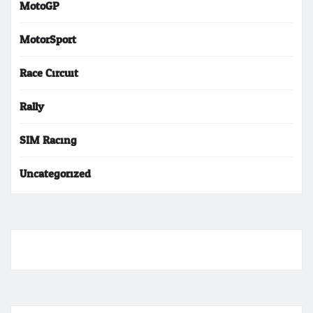
MotoGP
MotorSport
Race Circuit
Rally
SIM Racing
Uncategorized
ihokibet
Togel Online
Evohoki