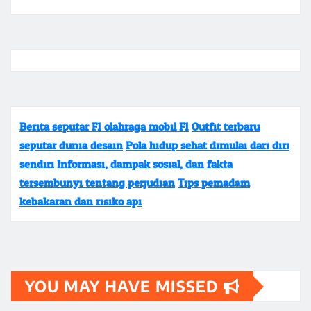
Berita seputar F1 olahraga mobil F1
Outfit terbaru
seputar dunia desain
Pola hidup sehat dimulai dari diri
sendiri
Informasi, dampak sosial, dan fakta
tersembunyi tentang perjudian
Tips pemadam
kebakaran dan risiko api
YOU MAY HAVE MISSED