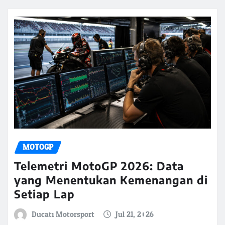
MOTOGP
Telemetri MotoGP 2026: Data
yang Menentukan Kemenangan di
Setiap Lap
Ducati Motorsport
Jul 21, 2026