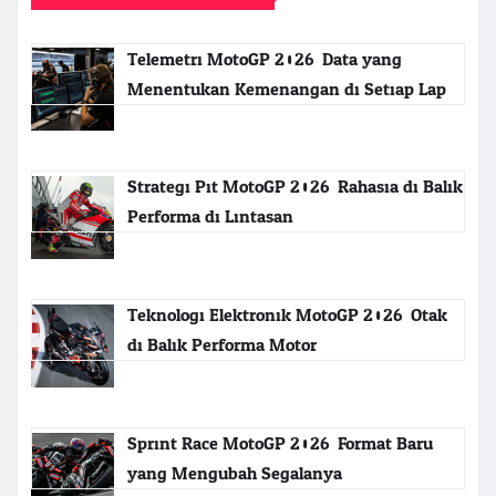
Telemetri MotoGP 2026: Data yang
Menentukan Kemenangan di Setiap Lap
Strategi Pit MotoGP 2026: Rahasia di Balik
Performa di Lintasan
Teknologi Elektronik MotoGP 2026: Otak
di Balik Performa Motor
Sprint Race MotoGP 2026: Format Baru
yang Mengubah Segalanya