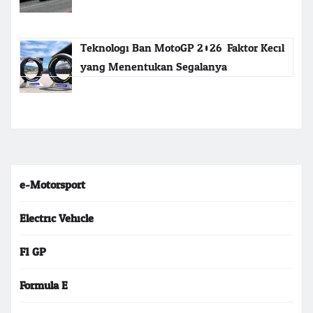
Teknologi Ban MotoGP 2026: Faktor Kecil
yang Menentukan Segalanya
e-Motorsport
Electric Vehicle
F1 GP
Formula E