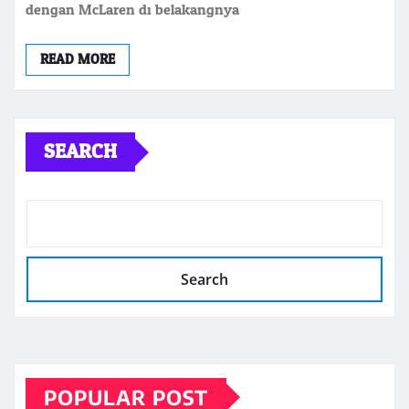
dengan McLaren di belakangnya
READ MORE
SEARCH
Search
POPULAR POST