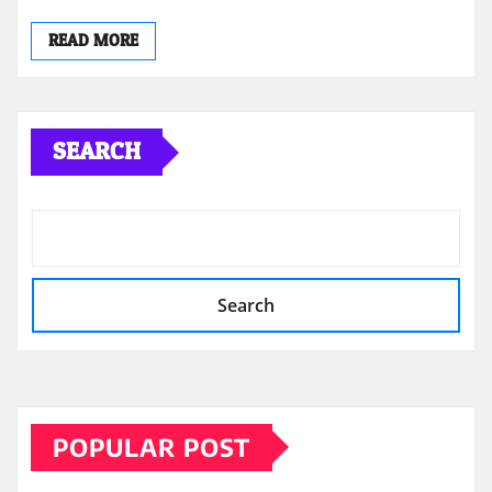
READ MORE
SEARCH
Search
POPULAR POST