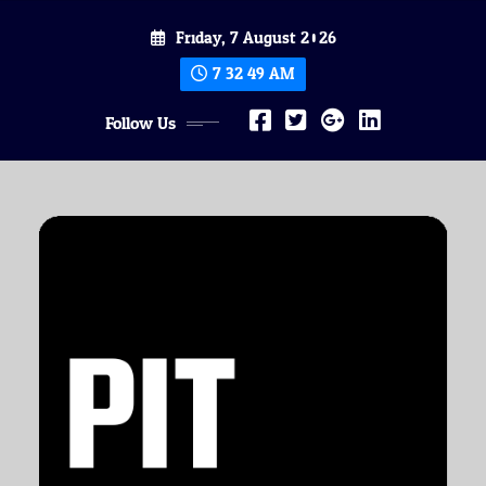
Skip
Friday, 7 August 2026
to
content
7:32:49 AM
Follow Us