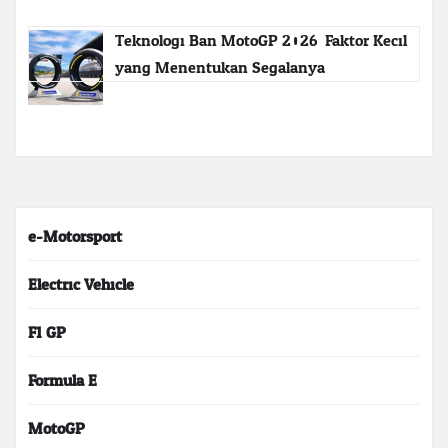
Teknologi Ban MotoGP 2026: Faktor Kecil
yang Menentukan Segalanya
e-Motorsport
Electric Vehicle
F1 GP
Formula E
MotoGP