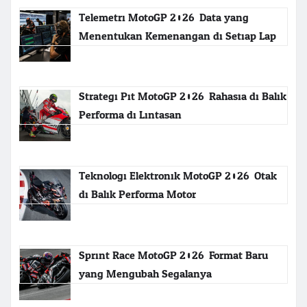
Telemetri MotoGP 2026: Data yang
Menentukan Kemenangan di Setiap Lap
Strategi Pit MotoGP 2026: Rahasia di Balik
Performa di Lintasan
Teknologi Elektronik MotoGP 2026: Otak
di Balik Performa Motor
Sprint Race MotoGP 2026: Format Baru
yang Mengubah Segalanya