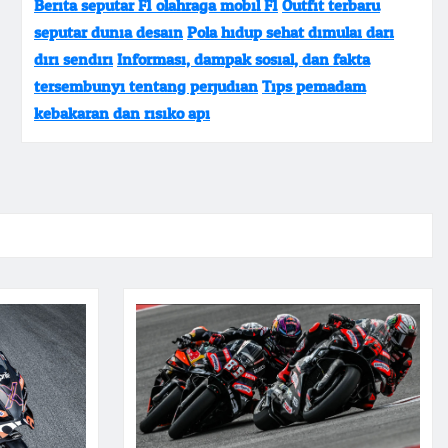
Berita seputar F1 olahraga mobil F1
Outfit terbaru
seputar dunia desain
Pola hidup sehat dimulai dari
diri sendiri
Informasi, dampak sosial, dan fakta
tersembunyi tentang perjudian
Tips pemadam
kebakaran dan risiko api