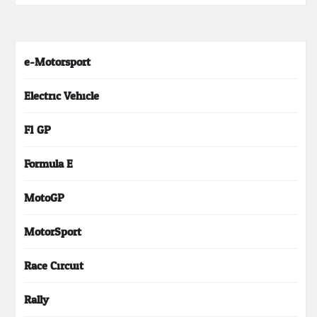
e-Motorsport
Electric Vehicle
F1 GP
Formula E
MotoGP
MotorSport
Race Circuit
Rally