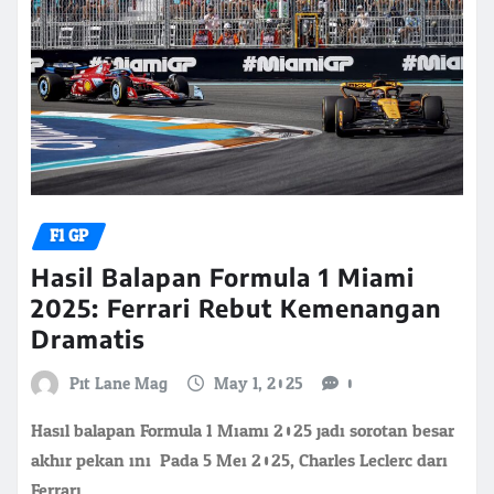
F1 GP
Hasil Balapan Formula 1 Miami
2025: Ferrari Rebut Kemenangan
Dramatis
Pit Lane Mag
May 1, 2025
0
Hasil balapan Formula 1 Miami 2025 jadi sorotan besar
akhir pekan ini. Pada 5 Mei 2025, Charles Leclerc dari
Ferrari…