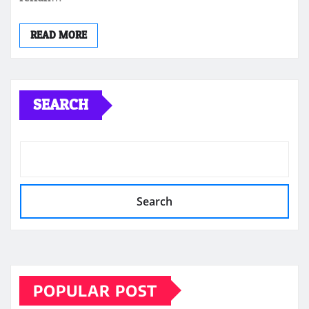
READ MORE
SEARCH
Search
POPULAR POST