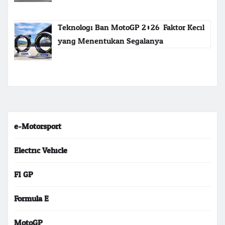
Teknologi Ban MotoGP 2026: Faktor Kecil
yang Menentukan Segalanya
e-Motorsport
Electric Vehicle
F1 GP
Formula E
MotoGP