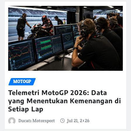
MOTOGP
Telemetri MotoGP 2026: Data
yang Menentukan Kemenangan di
Setiap Lap
Ducati Motorsport
Jul 21, 2026