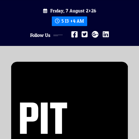
Skip
Friday, 7 August 2026
to
content
5:13:05 AM
Follow Us