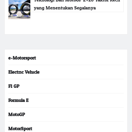
yang Menentukan Segalanya
e-Motorsport
Electric Vehicle
F1 GP
Formula E
MotoGP
MotorSport