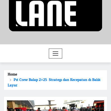
Home
Pit Crew Balap 2025: Strategi dan Kecepatan di Balik
Layar