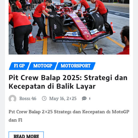
F1 GP
MOTOGP
MOTORSPORT
Pit Crew Balap 2025: Strategi dan
Kecepatan di Balik Layar
Rossi 46
May 16, 2025
0
Pit Crew Balap 2025 Strategi dan Kecepatan di MotoGP
dan F1
READ MORE