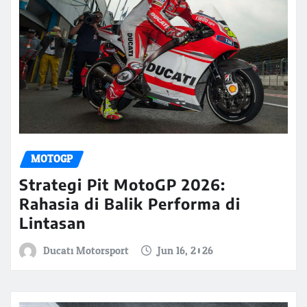
MOTOGP
Strategi Pit MotoGP 2026:
Rahasia di Balik Performa di
Lintasan
Ducati Motorsport
Jun 16, 2026