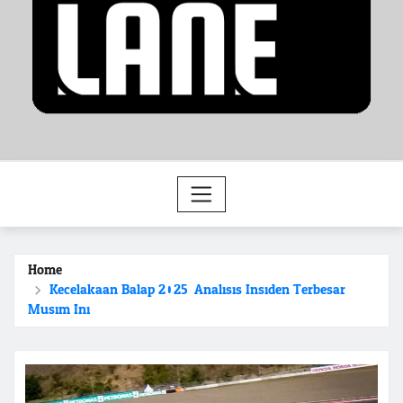
Home
Kecelakaan Balap 2025: Analisis Insiden Terbesar
Musim Ini