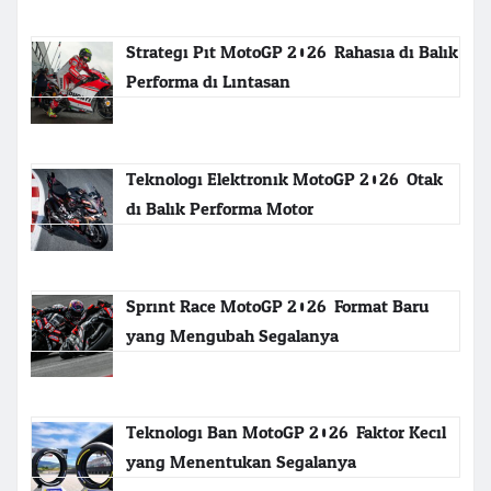
Strategi Pit MotoGP 2026: Rahasia di Balik
Performa di Lintasan
Teknologi Elektronik MotoGP 2026: Otak
di Balik Performa Motor
Sprint Race MotoGP 2026: Format Baru
yang Mengubah Segalanya
Teknologi Ban MotoGP 2026: Faktor Kecil
yang Menentukan Segalanya