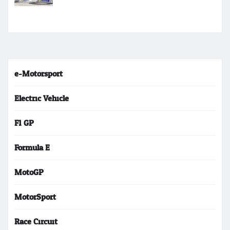
e-Motorsport
Electric Vehicle
F1 GP
Formula E
MotoGP
MotorSport
Race Circuit