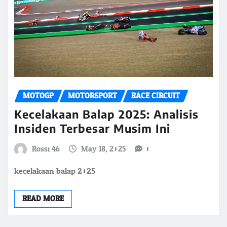
MOTOGP
MOTORSPORT
RACE CIRCUIT
Kecelakaan Balap 2025: Analisis
Insiden Terbesar Musim Ini
Rossi 46
May 18, 2025
0
kecelakaan balap 2025
READ MORE