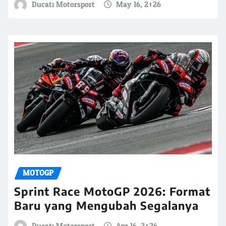
Ducati Motorsport
May 16, 2026
MOTOGP
Sprint Race MotoGP 2026: Format
Baru yang Mengubah Segalanya