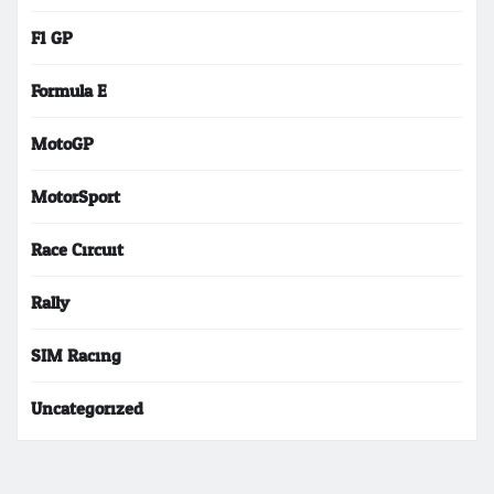
F1 GP
Formula E
MotoGP
MotorSport
Race Circuit
Rally
SIM Racing
Uncategorized