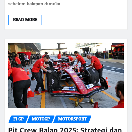
sebelum balapan dimulai
READ MORE
F1 GP
MOTOGP
MOTORSPORT
Pit Crew Balap 2025: Strategi dan