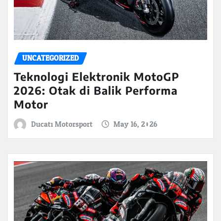
UNCATEGORIZED
Teknologi Elektronik MotoGP
2026: Otak di Balik Performa
Motor
Ducati Motorsport
May 16, 2026