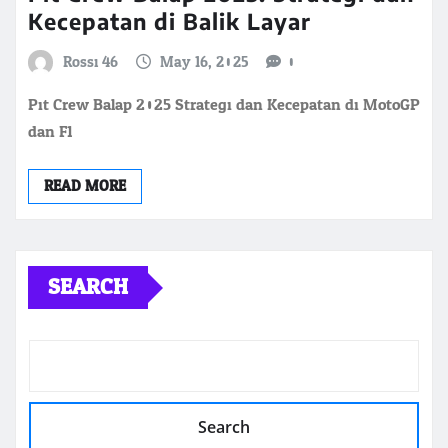
Kecepatan di Balik Layar
Rossi 46
May 16, 2025
0
Pit Crew Balap 2025 Strategi dan Kecepatan di MotoGP
dan F1
READ MORE
SEARCH
Search