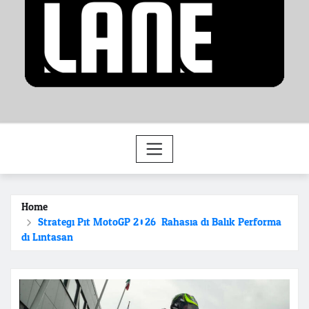
Home
Strategi Pit MotoGP 2026: Rahasia di Balik Performa
di Lintasan