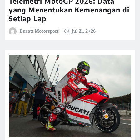
Telemetri MotoGP 2026: Data
yang Menentukan Kemenangan di
Setiap Lap
Ducati Motorsport
Jul 21, 2026