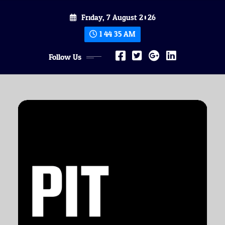
Skip
Friday, 7 August 2026
to
content
1:44:35 AM
Follow Us