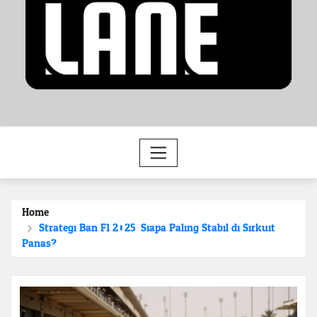
Home
Strategi Ban F1 2025: Siapa Paling Stabil di Sirkuit
Panas?