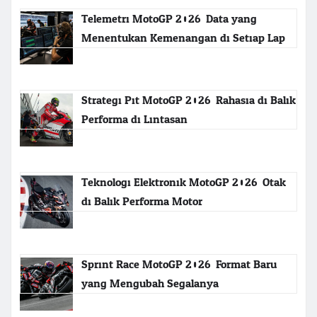
Telemetri MotoGP 2026: Data yang
Menentukan Kemenangan di Setiap Lap
Strategi Pit MotoGP 2026: Rahasia di Balik
Performa di Lintasan
Teknologi Elektronik MotoGP 2026: Otak
di Balik Performa Motor
Sprint Race MotoGP 2026: Format Baru
yang Mengubah Segalanya