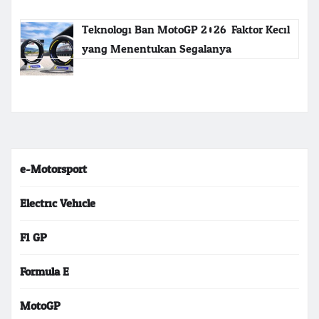
Teknologi Ban MotoGP 2026: Faktor Kecil
yang Menentukan Segalanya
e-Motorsport
Electric Vehicle
F1 GP
Formula E
MotoGP