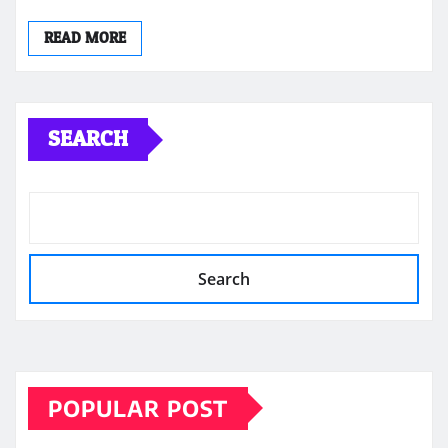
READ MORE
SEARCH
Search
POPULAR POST