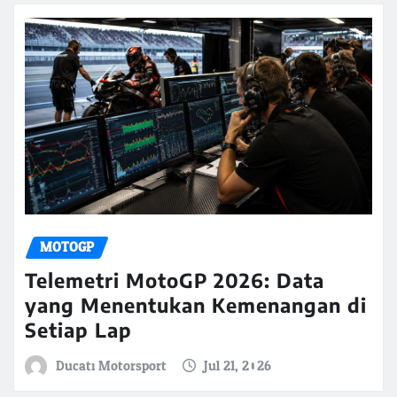
MOTOGP
Telemetri MotoGP 2026: Data
yang Menentukan Kemenangan di
Setiap Lap
Ducati Motorsport
Jul 21, 2026