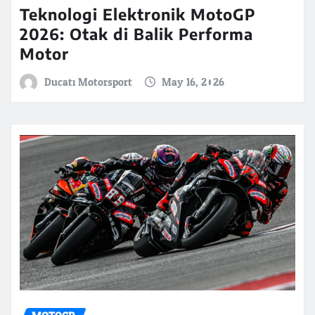
Teknologi Elektronik MotoGP
2026: Otak di Balik Performa
Motor
Ducati Motorsport
May 16, 2026