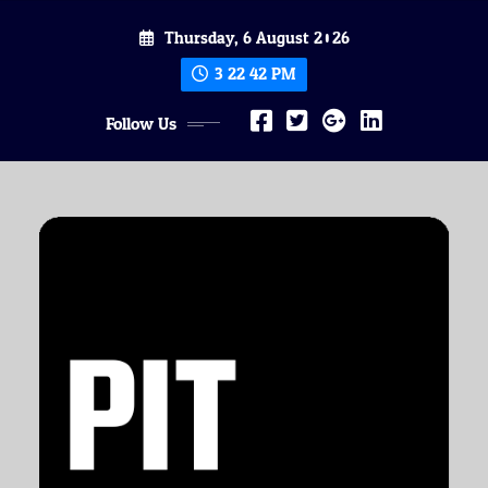
Skip
Thursday, 6 August 2026
to
content
3:22:43 PM
Follow Us