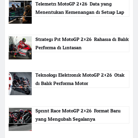
Telemetri MotoGP 2026: Data yang
Menentukan Kemenangan di Setiap Lap
Strategi Pit MotoGP 2026: Rahasia di Balik
Performa di Lintasan
Teknologi Elektronik MotoGP 2026: Otak
di Balik Performa Motor
Sprint Race MotoGP 2026: Format Baru
yang Mengubah Segalanya