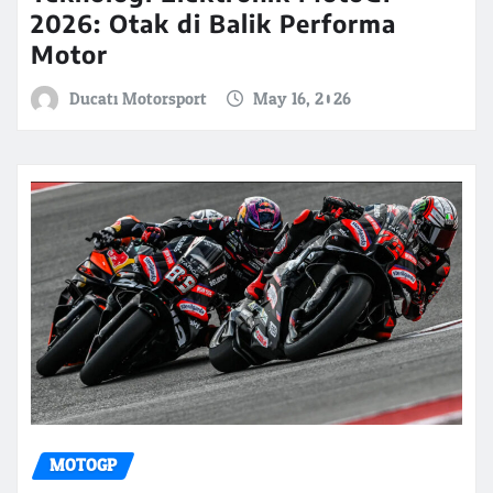
2026: Otak di Balik Performa
Motor
Ducati Motorsport
May 16, 2026
MOTOGP