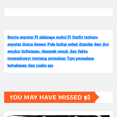
Berita seputar F1 olahraga mobil F1
Outfit terbaru
seputar dunia desain
Pola hidup sehat dimulai dari diri
sendiri
Informasi, dampak sosial, dan fakta
tersembunyi tentang perjudian
Tips pemadam
kebakaran dan risiko api
YOU MAY HAVE MISSED