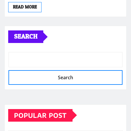
READ MORE
SEARCH
Search
POPULAR POST