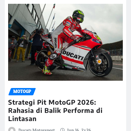
MOTOGP
Strategi Pit MotoGP 2026:
Rahasia di Balik Performa di
Lintasan
Ducati Motorsport
Jun 16, 2026