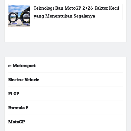
Teknologi Ban MotoGP 2026: Faktor Kecil
yang Menentukan Segalanya
e-Motorsport
Electric Vehicle
F1 GP
Formula E
MotoGP