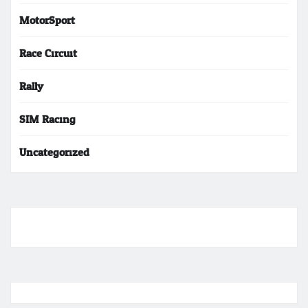
MotorSport
Race Circuit
Rally
SIM Racing
Uncategorized
ihokibet
Togel Online
Evohoki