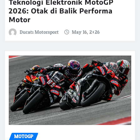
Teknologi Elektronik MotoGP
2026: Otak di Balik Performa
Motor
Ducati Motorsport
May 16, 2026
MOTOGP