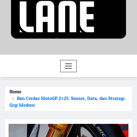
Home
Ban Cerdas MotoGP 2025: Sensor, Data, dan Strategi
Grip Modern