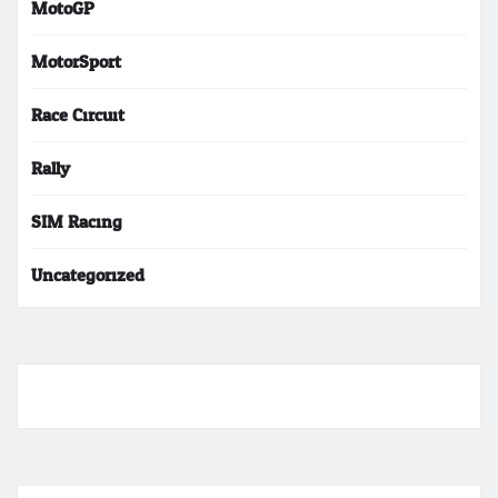
MotoGP
MotorSport
Race Circuit
Rally
SIM Racing
Uncategorized
ihokibet
Togel Online
Evohoki