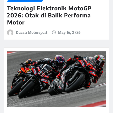
Teknologi Elektronik MotoGP
2026: Otak di Balik Performa
Motor
Ducati Motorsport
May 16, 2026