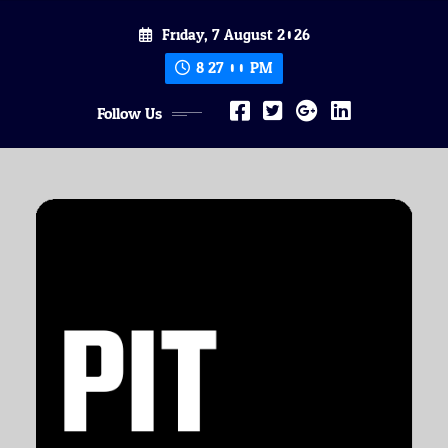
Skip
Friday, 7 August 2026
to
content
8:27:01 PM
Follow Us