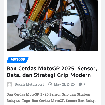
MOTOGP
Ban Cerdas MotoGP 2025: Sensor,
Data, dan Strategi Grip Modern
Ducati Motorsport
May 21, 2025
0
Ban Cerdas MotoGP 2025 Sensor Grip dan Strategi
Balapan" Tags: Ban Cerdas MotoGP, Sensor Ban Balap,