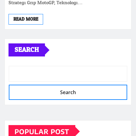
Strategi Grip MotoGP, Teknologi…
READ MORE
SEARCH
Search
POPULAR POST