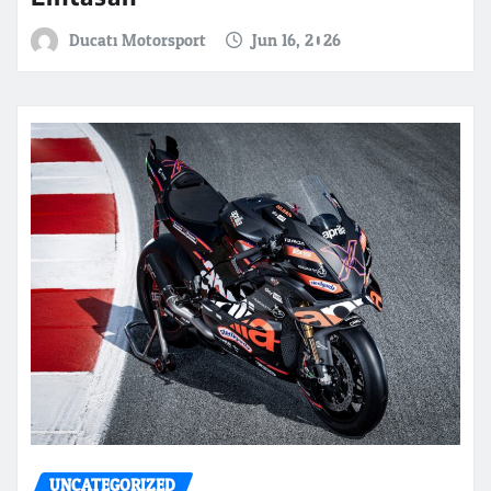
Ducati Motorsport
Jun 16, 2026
UNCATEGORIZED