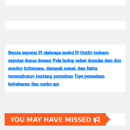
Berita seputar F1 olahraga mobil F1
Outfit terbaru
seputar dunia desain
Pola hidup sehat dimulai dari diri
sendiri
Informasi, dampak sosial, dan fakta
tersembunyi tentang perjudian
Tips pemadam
kebakaran dan risiko api
YOU MAY HAVE MISSED