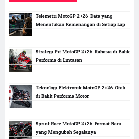
Telemetri MotoGP 2026: Data yang
Menentukan Kemenangan di Setiap Lap
Strategi Pit MotoGP 2026: Rahasia di Balik
Performa di Lintasan
Teknologi Elektronik MotoGP 2026: Otak
di Balik Performa Motor
Sprint Race MotoGP 2026: Format Baru
yang Mengubah Segalanya