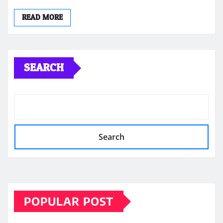
READ MORE
SEARCH
Search
POPULAR POST