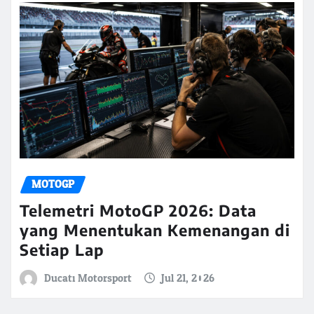
MOTOGP
Telemetri MotoGP 2026: Data
yang Menentukan Kemenangan di
Setiap Lap
Ducati Motorsport
Jul 21, 2026