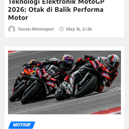
Teknologi Elektronik MotoGP
2026: Otak di Balik Performa
Motor
Ducati Motorsport
May 16, 2026
MOTOGP