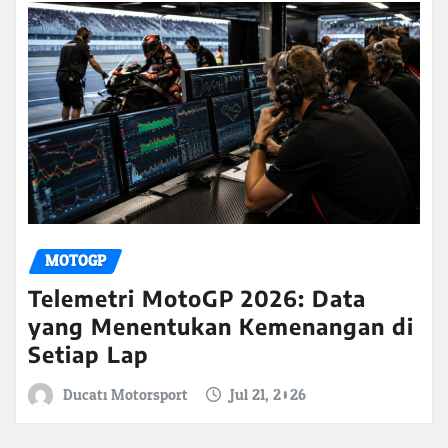
MOTOGP
Telemetri MotoGP 2026: Data
yang Menentukan Kemenangan di
Setiap Lap
Ducati Motorsport
Jul 21, 2026