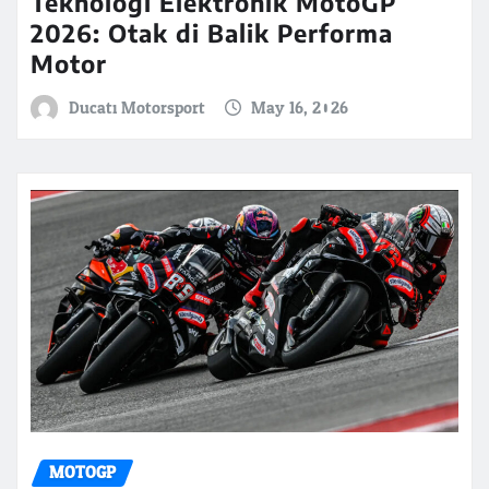
Teknologi Elektronik MotoGP
2026: Otak di Balik Performa
Motor
Ducati Motorsport
May 16, 2026
MOTOGP