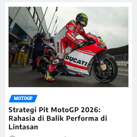
MOTOGP
Strategi Pit MotoGP 2026:
Rahasia di Balik Performa di
Lintasan