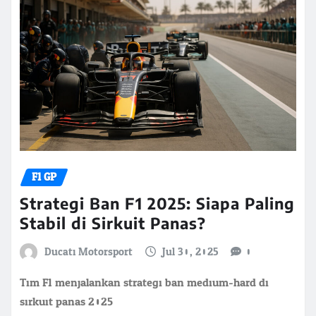
F1 GP
Strategi Ban F1 2025: Siapa Paling
Stabil di Sirkuit Panas?
Ducati Motorsport
Jul 30, 2025
0
Tim F1 menjalankan strategi ban medium-hard di
sirkuit panas 2025