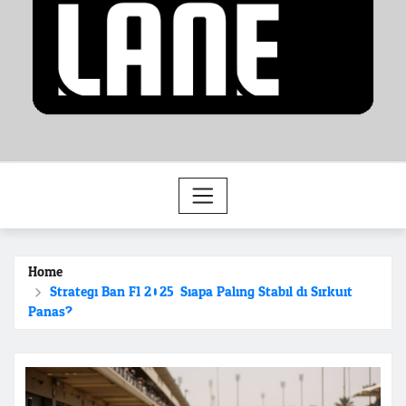
Home
Strategi Ban F1 2025: Siapa Paling Stabil di Sirkuit
Panas?