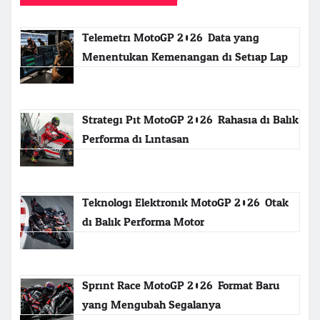
Telemetri MotoGP 2026: Data yang
Menentukan Kemenangan di Setiap Lap
Strategi Pit MotoGP 2026: Rahasia di Balik
Performa di Lintasan
Teknologi Elektronik MotoGP 2026: Otak
di Balik Performa Motor
Sprint Race MotoGP 2026: Format Baru
yang Mengubah Segalanya