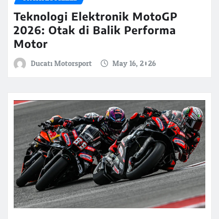
Teknologi Elektronik MotoGP
2026: Otak di Balik Performa
Motor
Ducati Motorsport
May 16, 2026