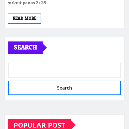
sirkuit panas 2025
READ MORE
SEARCH
Search
POPULAR POST