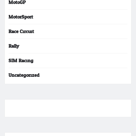
MotoGP
MotorSport
Race Circuit
Rally
SIM Racing
Uncategorized
ihokibet
Togel Online
Evohoki