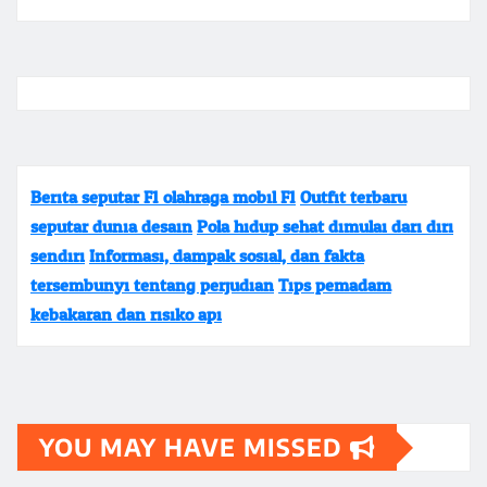
Berita seputar F1 olahraga mobil F1
Outfit terbaru
seputar dunia desain
Pola hidup sehat dimulai dari diri
sendiri
Informasi, dampak sosial, dan fakta
tersembunyi tentang perjudian
Tips pemadam
kebakaran dan risiko api
YOU MAY HAVE MISSED