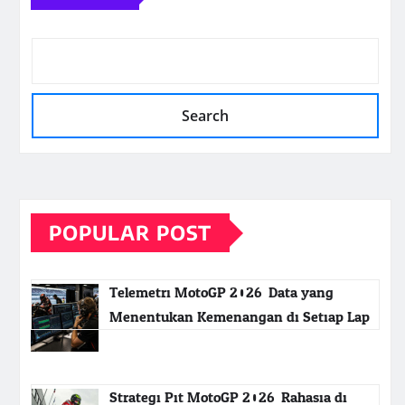
Search
POPULAR POST
Telemetri MotoGP 2026: Data yang
Menentukan Kemenangan di Setiap Lap
Strategi Pit MotoGP 2026: Rahasia di