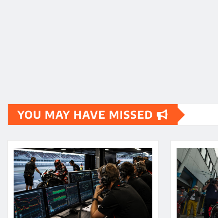
YOU MAY HAVE MISSED