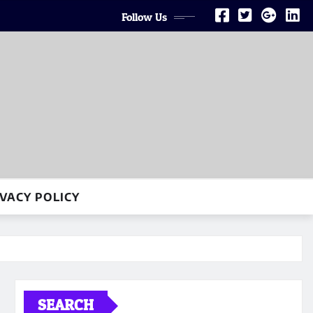
Follow Us
VACY POLICY
SEARCH