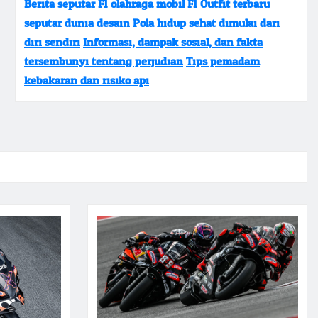
Berita seputar F1 olahraga mobil F1
Outfit terbaru
seputar dunia desain
Pola hidup sehat dimulai dari
diri sendiri
Informasi, dampak sosial, dan fakta
tersembunyi tentang perjudian
Tips pemadam
kebakaran dan risiko api