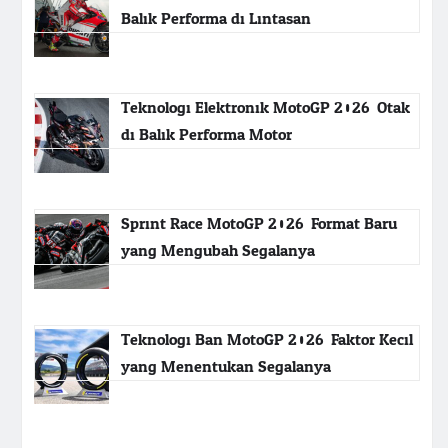
Balik Performa di Lintasan
Teknologi Elektronik MotoGP 2026: Otak
di Balik Performa Motor
Sprint Race MotoGP 2026: Format Baru
yang Mengubah Segalanya
Teknologi Ban MotoGP 2026: Faktor Kecil
yang Menentukan Segalanya