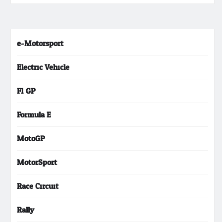
e-Motorsport
Electric Vehicle
F1 GP
Formula E
MotoGP
MotorSport
Race Circuit
Rally