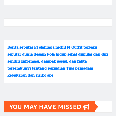
Berita seputar F1 olahraga mobil F1
Outfit terbaru
seputar dunia desain
Pola hidup sehat dimulai dari diri
sendiri
Informasi, dampak sosial, dan fakta
tersembunyi tentang perjudian
Tips pemadam
kebakaran dan risiko api
YOU MAY HAVE MISSED