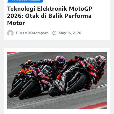
Teknologi Elektronik MotoGP
2026: Otak di Balik Performa
Motor
Ducati Motorsport
May 16, 2026