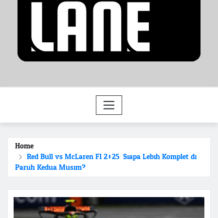
Home
Red Bull vs McLaren F1 2025: Siapa Lebih Komplet di
Paruh Kedua Musim?