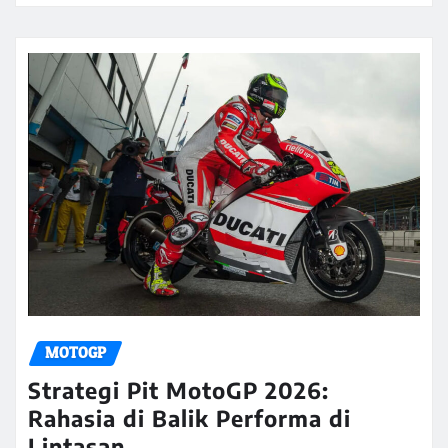
MOTOGP
Strategi Pit MotoGP 2026:
Rahasia di Balik Performa di
Lintasan