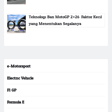
Teknologi Ban MotoGP 2026: Faktor Kecil
yang Menentukan Segalanya
e-Motorsport
Electric Vehicle
F1 GP
Formula E