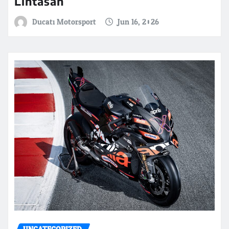
Lintasan
Ducati Motorsport
Jun 16, 2026