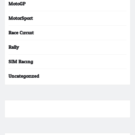
MotoGP
MotorSport
Race Circuit
Rally
SIM Racing
Uncategorized
ihokibet
Togel Online
Evohoki