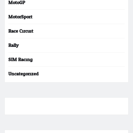
MotoGP
MotorSport
Race Circuit
Rally
SIM Racing
Uncategorized
ihokibet
Togel Online
Evohoki