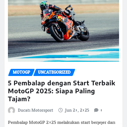
MOTOGP
UNCATEGORIZED
5 Pembalap dengan Start Terbaik
MotoGP 2025: Siapa Paling
Tajam?
Ducati Motorsport
Jun 20, 2025
0
Pembalap MotoGP 2025 melakukan start berjejer dari