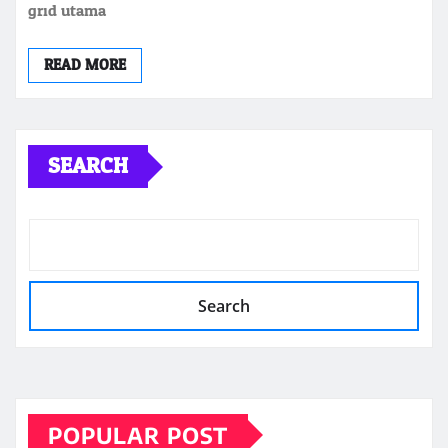
grid utama
READ MORE
SEARCH
Search
POPULAR POST