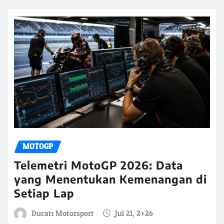
MOTOGP
Telemetri MotoGP 2026: Data
yang Menentukan Kemenangan di
Setiap Lap
Ducati Motorsport
Jul 21, 2026