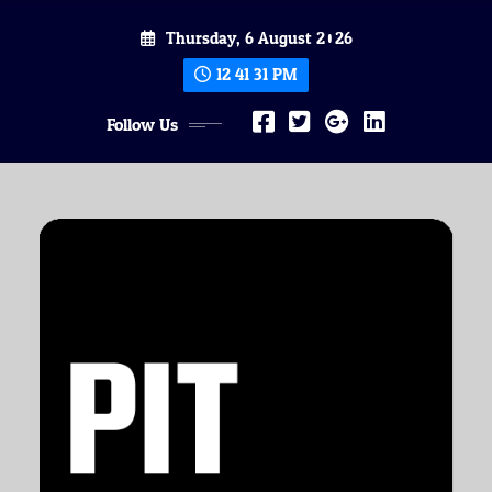
Skip
Thursday, 6 August 2026
to
content
12:41:31 PM
Follow Us