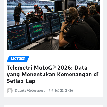
MOTOGP
Telemetri MotoGP 2026: Data
yang Menentukan Kemenangan di
Setiap Lap
Ducati Motorsport
Jul 21, 2026