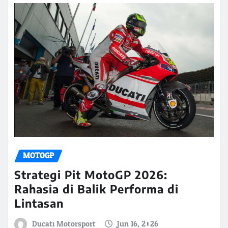
MOTOGP
Strategi Pit MotoGP 2026:
Rahasia di Balik Performa di
Lintasan
Ducati Motorsport
Jun 16, 2026