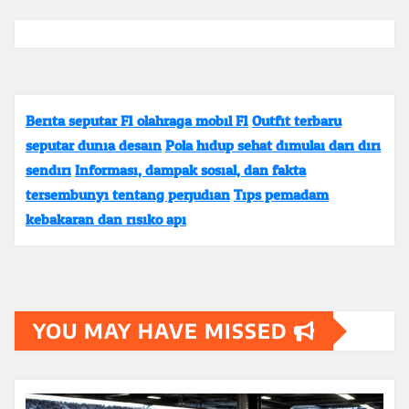
Berita seputar F1 olahraga mobil F1
Outfit terbaru
seputar dunia desain
Pola hidup sehat dimulai dari diri
sendiri
Informasi, dampak sosial, dan fakta
tersembunyi tentang perjudian
Tips pemadam
kebakaran dan risiko api
YOU MAY HAVE MISSED