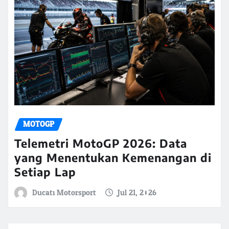
MOTOGP
Telemetri MotoGP 2026: Data
yang Menentukan Kemenangan di
Setiap Lap
Ducati Motorsport
Jul 21, 2026