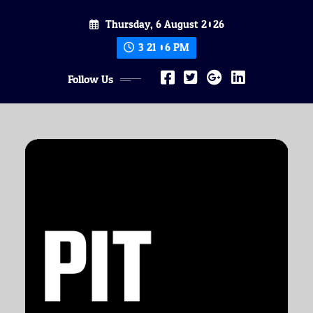
Skip
Thursday, 6 August 2026
to
content
3:21:07 PM
Follow Us