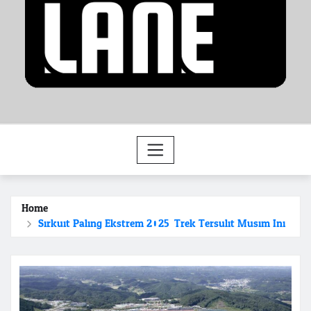
Home
Sirkuit Paling Ekstrem 2025: Trek Tersulit Musim Ini