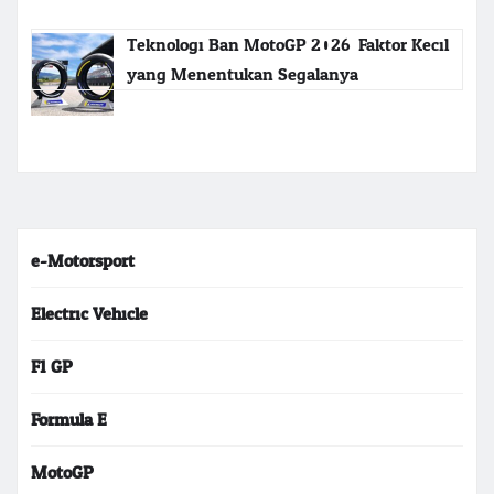
Teknologi Ban MotoGP 2026: Faktor Kecil
yang Menentukan Segalanya
e-Motorsport
Electric Vehicle
F1 GP
Formula E
MotoGP