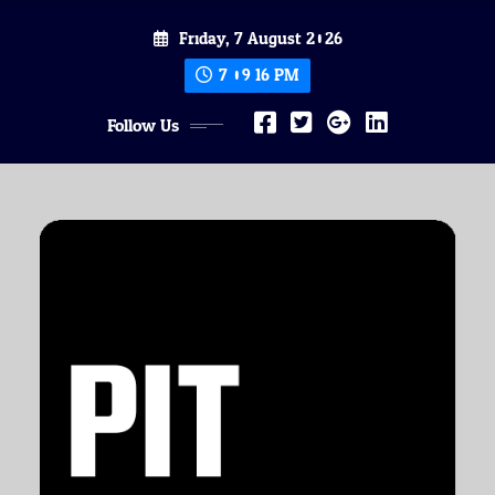
Skip
Friday, 7 August 2026
to
content
7:09:16 PM
Follow Us