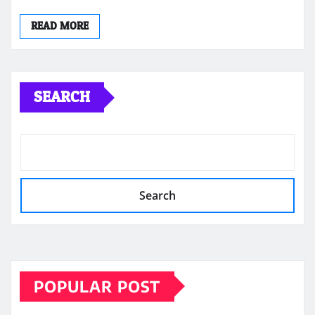
READ MORE
SEARCH
Search
POPULAR POST