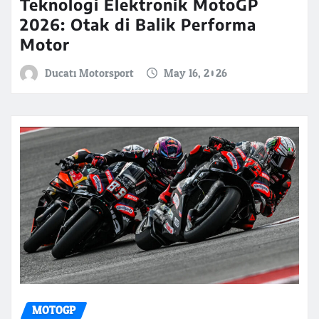
Teknologi Elektronik MotoGP
2026: Otak di Balik Performa
Motor
Ducati Motorsport
May 16, 2026
MOTOGP