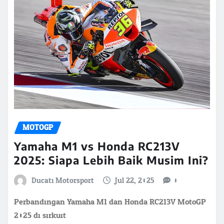
MOTOGP
Yamaha M1 vs Honda RC213V
2025: Siapa Lebih Baik Musim Ini?
Ducati Motorsport
Jul 22, 2025
0
Perbandingan Yamaha M1 dan Honda RC213V MotoGP
2025 di sirkuit