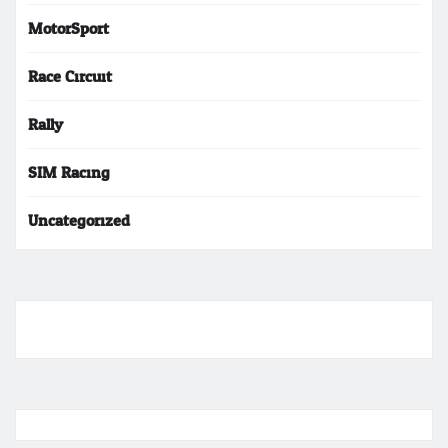
MotorSport
Race Circuit
Rally
SIM Racing
Uncategorized
ihokibet
Togel Online
Evohoki