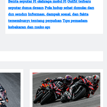
Berita seputar F1 olahraga mobil F1
Outfit terbaru
seputar dunia desain
Pola hidup sehat dimulai dari
diri sendiri
Informasi, dampak sosial, dan fakta
tersembunyi tentang perjudian
Tips pemadam
kebakaran dan risiko api