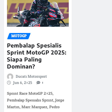
MOTOGP
Pembalap Spesialis
Sprint MotoGP 2025:
Siapa Paling
Dominan?
Ducati Motorsport
Jun 6, 2025
0
Sprint Race MotoGP 2025,
Pembalap Spesialis Sprint, Jorge
Martin, Marc Marquez, Pedro