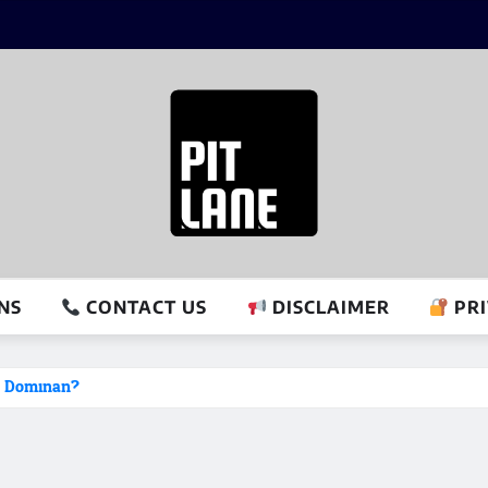
NS
CONTACT US
DISCLAIMER
PRI
ng Dominan?