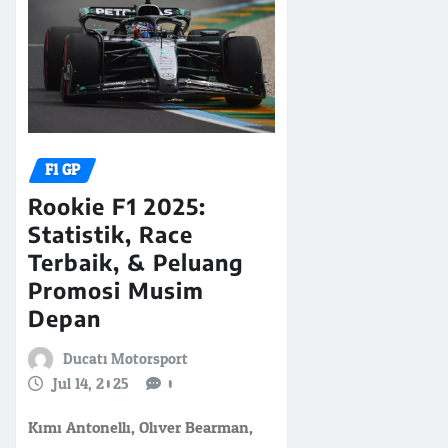
F1 GP
Rookie F1 2025:
Statistik, Race
Terbaik, & Peluang
Promosi Musim
Depan
Ducati Motorsport
Jul 14, 2025
0
Kimi Antonelli, Oliver Bearman,