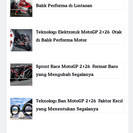
Balik Performa di Lintasan
Teknologi Elektronik MotoGP 2026: Otak
di Balik Performa Motor
Sprint Race MotoGP 2026: Format Baru
yang Mengubah Segalanya
Teknologi Ban MotoGP 2026: Faktor Kecil
yang Menentukan Segalanya