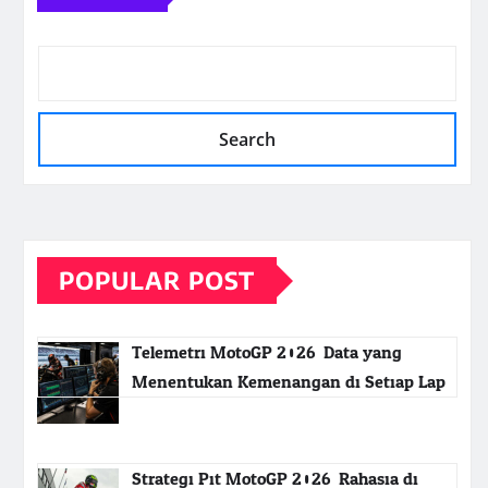
Search
POPULAR POST
Telemetri MotoGP 2026: Data yang
Menentukan Kemenangan di Setiap Lap
Strategi Pit MotoGP 2026: Rahasia di