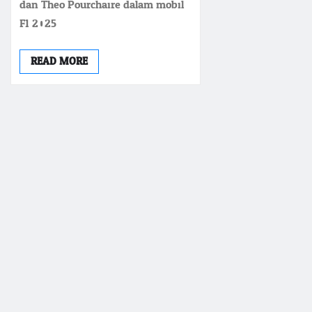
dan Theo Pourchaire dalam mobil
F1 2025
READ MORE