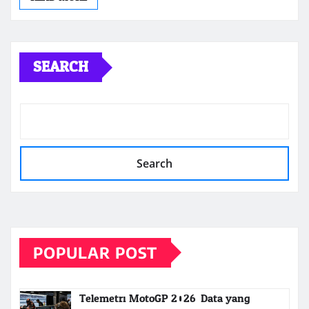
SEARCH
Search
POPULAR POST
Telemetri MotoGP 2026: Data yang