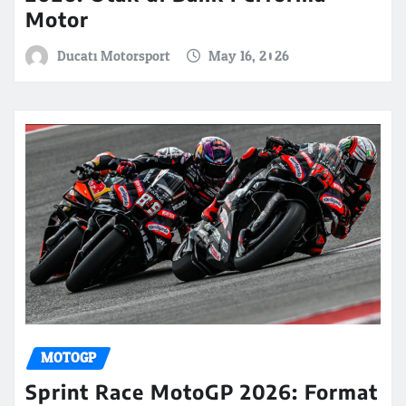
Motor
Ducati Motorsport
May 16, 2026
MOTOGP
Sprint Race MotoGP 2026: Format