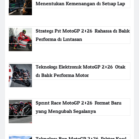
Menentukan Kemenangan di Setiap Lap
Strategi Pit MotoGP 2026: Rahasia di Balik
Performa di Lintasan
Teknologi Elektronik MotoGP 2026: Otak
di Balik Performa Motor
Sprint Race MotoGP 2026: Format Baru
yang Mengubah Segalanya
Teknologi Ban MotoGP 2026: Faktor Kecil