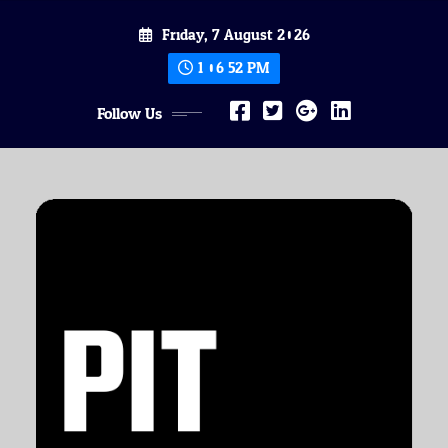
Skip
Friday, 7 August 2026
to
content
1:06:53 PM
Follow Us