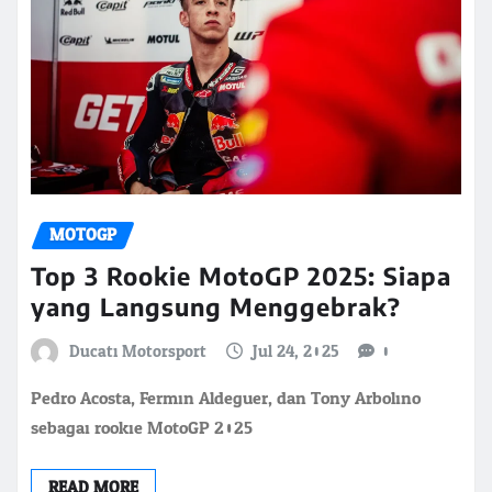
MOTOGP
Top 3 Rookie MotoGP 2025: Siapa
yang Langsung Menggebrak?
Ducati Motorsport
Jul 24, 2025
0
Pedro Acosta, Fermin Aldeguer, dan Tony Arbolino
sebagai rookie MotoGP 2025
READ MORE