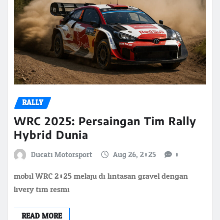
RALLY
WRC 2025: Persaingan Tim Rally
Hybrid Dunia
Ducati Motorsport
Aug 26, 2025
0
mobil WRC 2025 melaju di lintasan gravel dengan
livery tim resmi
READ MORE