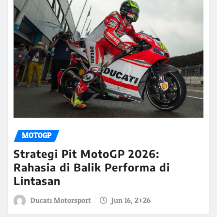
MOTOGP
Strategi Pit MotoGP 2026:
Rahasia di Balik Performa di
Lintasan
Ducati Motorsport
Jun 16, 2026