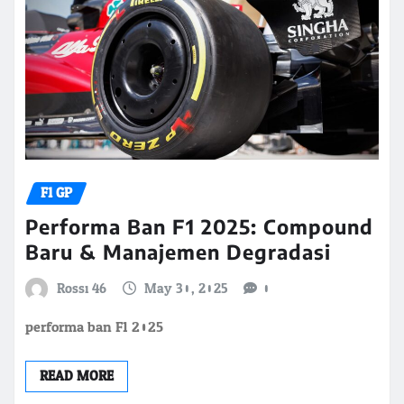
F1 GP
Performa Ban F1 2025: Compound
Baru & Manajemen Degradasi
Rossi 46
May 30, 2025
0
performa ban F1 2025
READ MORE