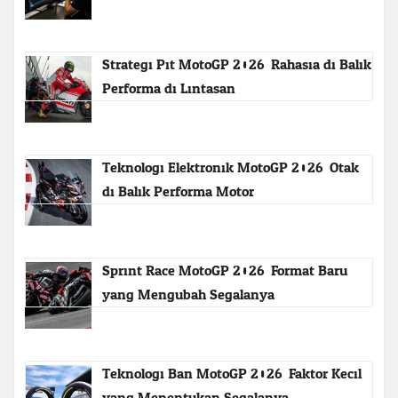
Strategi Pit MotoGP 2026: Rahasia di Balik
Performa di Lintasan
Teknologi Elektronik MotoGP 2026: Otak
di Balik Performa Motor
Sprint Race MotoGP 2026: Format Baru
yang Mengubah Segalanya
Teknologi Ban MotoGP 2026: Faktor Kecil
yang Menentukan Segalanya