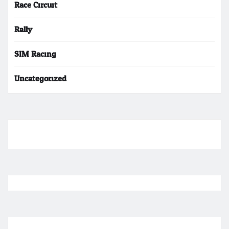
Race Circuit
Rally
SIM Racing
Uncategorized
ihokibet
Togel Online
Evohoki