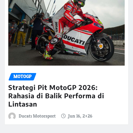
MOTOGP
Strategi Pit MotoGP 2026:
Rahasia di Balik Performa di
Lintasan
Ducati Motorsport
Jun 16, 2026