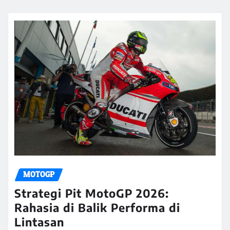
MOTOGP
Strategi Pit MotoGP 2026:
Rahasia di Balik Performa di
Lintasan