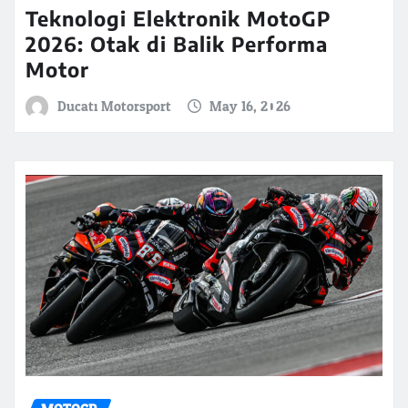
Teknologi Elektronik MotoGP
2026: Otak di Balik Performa
Motor
Ducati Motorsport
May 16, 2026