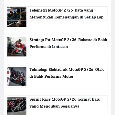
Telemetri MotoGP 2026: Data yang
Menentukan Kemenangan di Setiap Lap
Strategi Pit MotoGP 2026: Rahasia di Balik
Performa di Lintasan
Teknologi Elektronik MotoGP 2026: Otak
di Balik Performa Motor
Sprint Race MotoGP 2026: Format Baru
yang Mengubah Segalanya