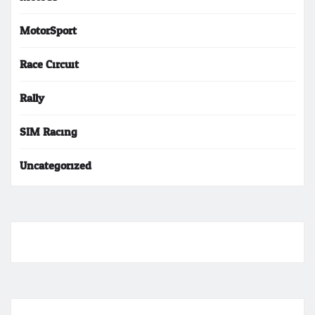
MotorSport
Race Circuit
Rally
SIM Racing
Uncategorized
ihokibet
Togel Online
Evohoki