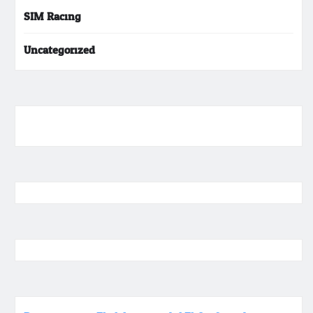
SIM Racing
Uncategorized
ihokibet
Togel Online
Evohoki