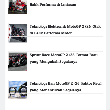
Balik Performa di Lintasan
Teknologi Elektronik MotoGP 2026: Otak
di Balik Performa Motor
Sprint Race MotoGP 2026: Format Baru
yang Mengubah Segalanya
Teknologi Ban MotoGP 2026: Faktor Kecil
yang Menentukan Segalanya