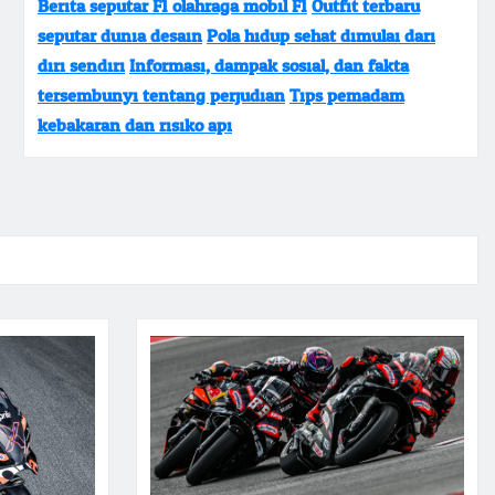
Berita seputar F1 olahraga mobil F1
Outfit terbaru
seputar dunia desain
Pola hidup sehat dimulai dari
diri sendiri
Informasi, dampak sosial, dan fakta
tersembunyi tentang perjudian
Tips pemadam
kebakaran dan risiko api