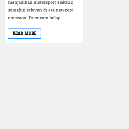
menjadikan motorsport elektrik
semakin relevan di era net-zero
emission. Di musim balap…
READ MORE