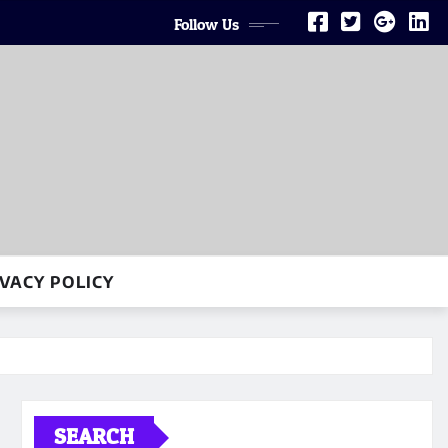
Follow Us
VACY POLICY
SEARCH