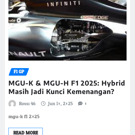
F1 GP
MGU-K & MGU-H F1 2025: Hybrid
Masih Jadi Kunci Kemenangan?
Rossi 46
Jun 10, 2025
0
mgu-k f1 2025
READ MORE