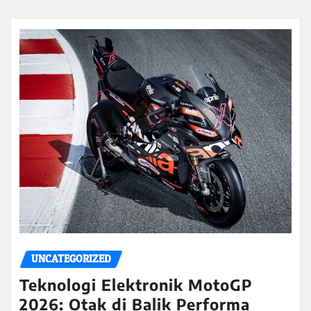
UNCATEGORIZED
Teknologi Elektronik MotoGP
2026: Otak di Balik Performa