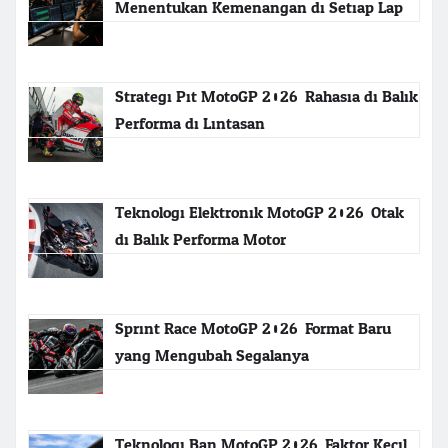
Menentukan Kemenangan di Setiap Lap
Strategi Pit MotoGP 2026: Rahasia di Balik
Performa di Lintasan
Teknologi Elektronik MotoGP 2026: Otak
di Balik Performa Motor
Sprint Race MotoGP 2026: Format Baru
yang Mengubah Segalanya
Teknologi Ban MotoGP 2026: Faktor Kecil