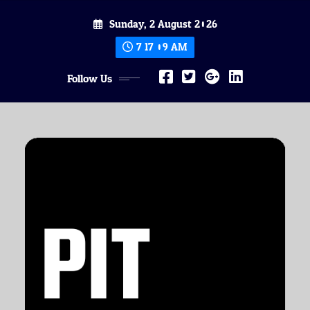
Skip
Sunday, 2 August 2026
to
content
7:17:10 AM
Follow Us