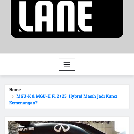
Home
MGU-K & MGU-H F1 2025: Hybrid Masih Jadi Kunci
Kemenangan?