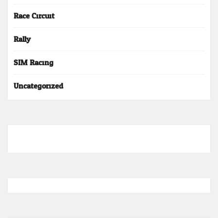
Race Circuit
Rally
SIM Racing
Uncategorized
ihokibet
Togel Online
Evohoki