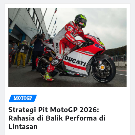
MOTOGP
Strategi Pit MotoGP 2026:
Rahasia di Balik Performa di
Lintasan