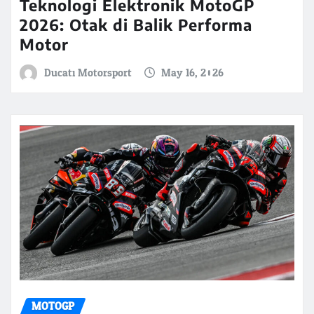
Teknologi Elektronik MotoGP
2026: Otak di Balik Performa
Motor
Ducati Motorsport
May 16, 2026
MOTOGP