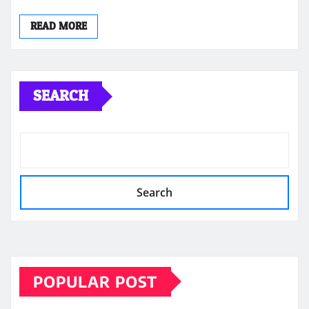
READ MORE
SEARCH
Search
POPULAR POST