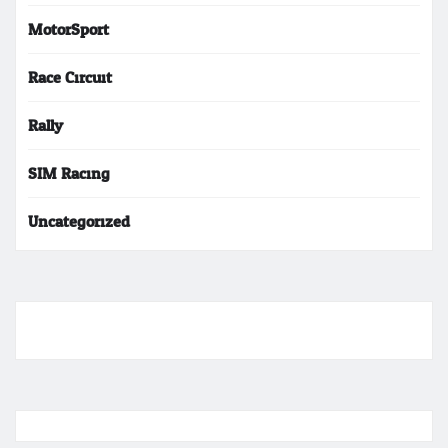
MotorSport
Race Circuit
Rally
SIM Racing
Uncategorized
ihokibet
Togel Online
Evohoki