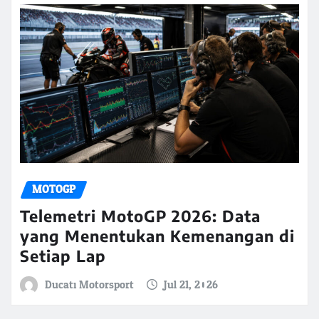
MOTOGP
Telemetri MotoGP 2026: Data
yang Menentukan Kemenangan di
Setiap Lap
Ducati Motorsport
Jul 21, 2026