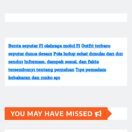
Berita seputar F1 olahraga mobil F1
Outfit terbaru
seputar dunia desain
Pola hidup sehat dimulai dari diri
sendiri
Informasi, dampak sosial, dan fakta
tersembunyi tentang perjudian
Tips pemadam
kebakaran dan risiko api
YOU MAY HAVE MISSED