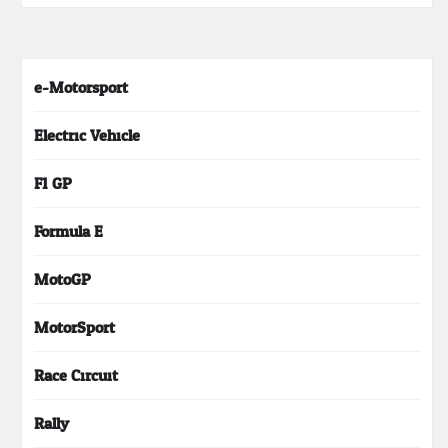
e-Motorsport
Electric Vehicle
F1 GP
Formula E
MotoGP
MotorSport
Race Circuit
Rally