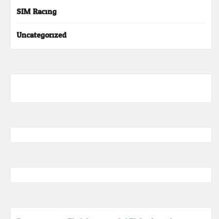
SIM Racing
Uncategorized
ihokibet
Togel Online
Evohoki