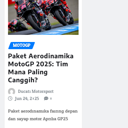
MOTOGP
Paket Aerodinamika
MotoGP 2025: Tim
Mana Paling
Canggih?
Ducati Motorsport
Jun 24, 2025
0
Paket aerodinamika fairing depan
dan sayap motor Aprilia GP25