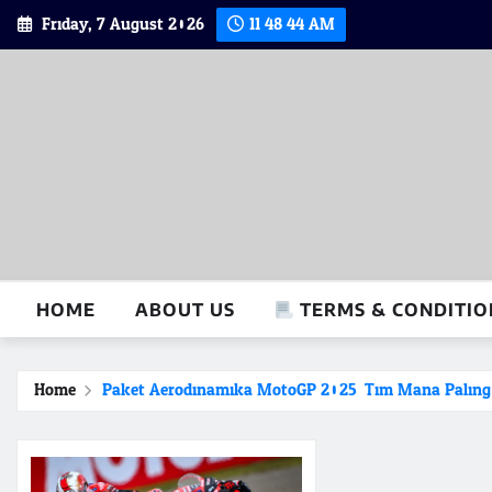
Skip
Friday, 7 August 2026
11:48:45 AM
to
content
HOME
ABOUT US
TERMS & CONDITIO
Home
Paket Aerodinamika MotoGP 2025: Tim Mana Paling