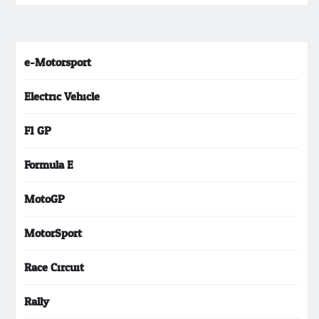
e-Motorsport
Electric Vehicle
F1 GP
Formula E
MotoGP
MotorSport
Race Circuit
Rally