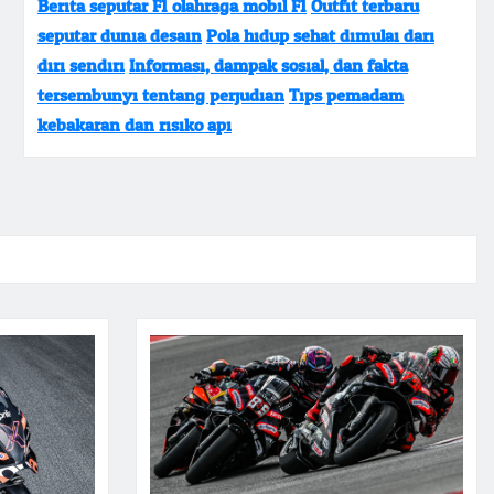
Berita seputar F1 olahraga mobil F1
Outfit terbaru
seputar dunia desain
Pola hidup sehat dimulai dari
diri sendiri
Informasi, dampak sosial, dan fakta
tersembunyi tentang perjudian
Tips pemadam
kebakaran dan risiko api