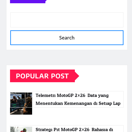
Search
POPULAR POST
Telemetri MotoGP 2026: Data yang
Menentukan Kemenangan di Setiap Lap
Strategi Pit MotoGP 2026: Rahasia di