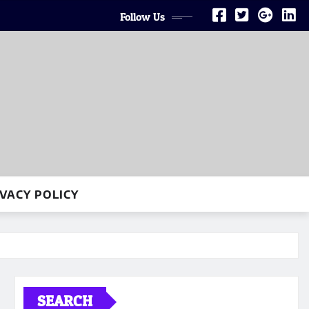
Follow Us
VACY POLICY
SEARCH