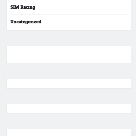
SIM Racing
Uncategorized
ihokibet
Togel Online
Evohoki