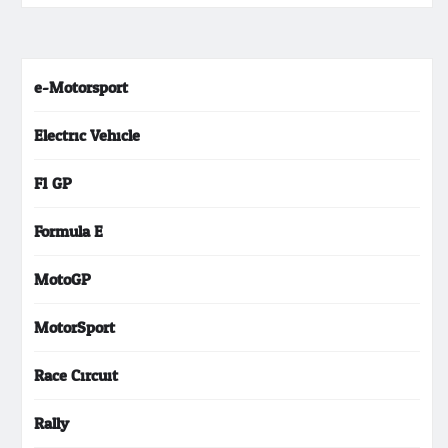
e-Motorsport
Electric Vehicle
F1 GP
Formula E
MotoGP
MotorSport
Race Circuit
Rally