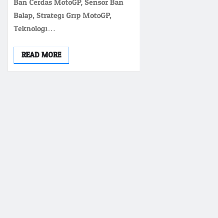
Ban Cerdas MotoGP, Sensor Ban
Balap, Strategi Grip MotoGP,
Teknologi…
READ MORE