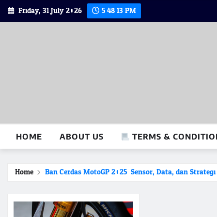
Skip
Friday, 31 July 2026
5:48:14 PM
to
content
HOME
ABOUT US
TERMS & CONDITIO
Home
Ban Cerdas MotoGP 2025: Sensor, Data, dan Strategi