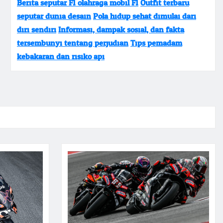
Berita seputar F1 olahraga mobil F1
Outfit terbaru
seputar dunia desain
Pola hidup sehat dimulai dari
diri sendiri
Informasi, dampak sosial, dan fakta
tersembunyi tentang perjudian
Tips pemadam
kebakaran dan risiko api