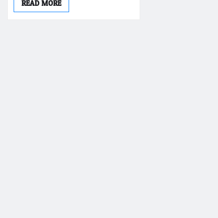
READ MORE