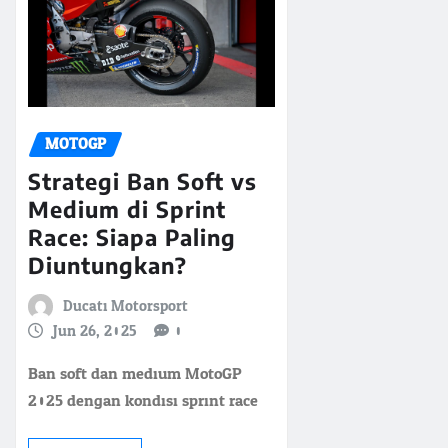
MOTOGP
Strategi Ban Soft vs
Medium di Sprint
Race: Siapa Paling
Diuntungkan?
Ducati Motorsport
Jun 26, 2025
0
Ban soft dan medium MotoGP
2025 dengan kondisi sprint race