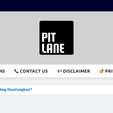
NS
CONTACT US
DISCLAIMER
PRI
Paling Diuntungkan?