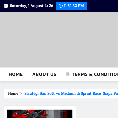
Skip
Saturday, 1 August 2026
11:54:33 PM
to
content
HOME
ABOUT US
TERMS & CONDITIO
Home
Strategi Ban Soft vs Medium di Sprint Race: Siapa 