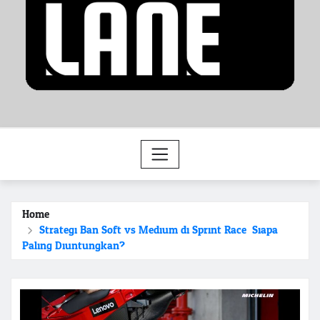
Home
Strategi Ban Soft vs Medium di Sprint Race: Siapa
Paling Diuntungkan?