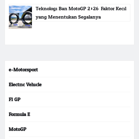
Teknologi Ban MotoGP 2026: Faktor Kecil
yang Menentukan Segalanya
e-Motorsport
Electric Vehicle
F1 GP
Formula E
MotoGP