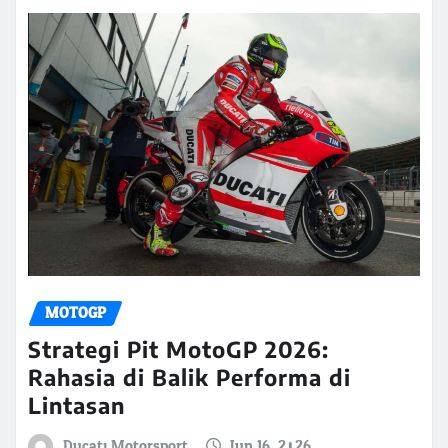
MOTOGP
Strategi Pit MotoGP 2026:
Rahasia di Balik Performa di
Lintasan
Ducati Motorsport
Jun 16, 2026